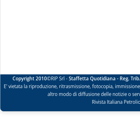
Copyright 2010
©RIP Srl -
Staffetta Quotidiana - Reg. Tri
E' vietata la riproduzione, ritrasmissione, fotocopia, immissione 
altro modo di diffusione delle notizie o ser
Rivista Italiana Petrol