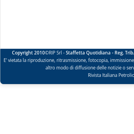
Copyright 2010
©RIP Srl -
Staffetta Quotidiana - Reg. Tri
E' vietata la riproduzione, ritrasmissione, fotocopia, immissione 
altro modo di diffusione delle notizie o ser
Rivista Italiana Petrol