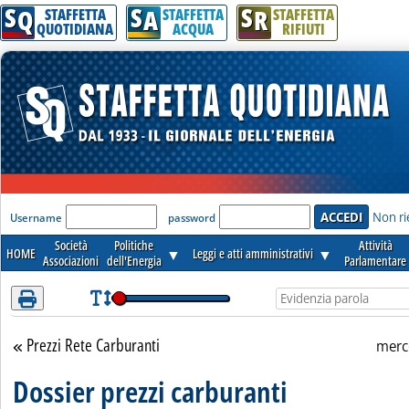
S
S
S
Attenzione! Esegui l'accesso per lèggere interamente la notizia.
Q
A
R
STAFFETTA
STAFFETTA
STAFFETTA
QUOTIDIANA
ACQUA
RIFIUTI
'Modulo Login per accedere'
Non ri
Username
password
Società
Politiche
Attività
HOME
▼
Leggi e atti amministrativi
▼
Associazioni
dell'Energia
Parlamentare
Prezzi Rete Carburanti
Torna alla sezione
merc
Dossier prezzi carburanti