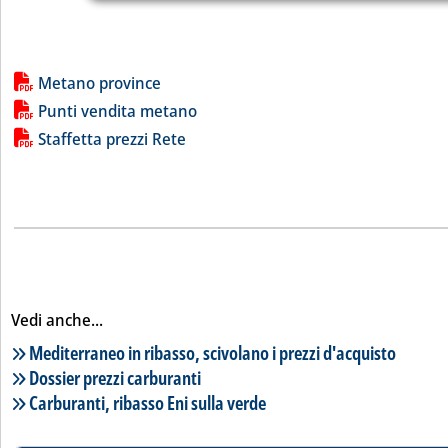
Lista allegati PDF alla notizia
Metano province
Punti vendita metano
Staffetta prezzi Rete
Vedi anche...
Lista notizie correlate
Mediterraneo in ribasso, scivolano i prezzi d'acquisto
Dossier prezzi carburanti
Carburanti, ribasso Eni sulla verde