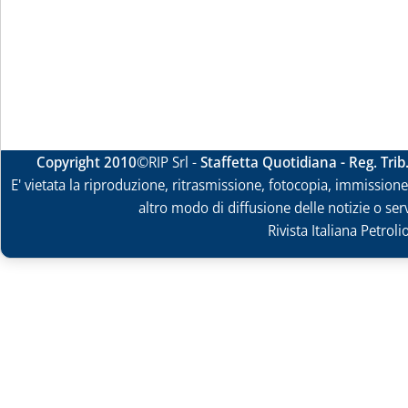
Copyright 2010
©RIP Srl -
Staffetta Quotidiana - Reg. Tri
E' vietata la riproduzione, ritrasmissione, fotocopia, immissione 
altro modo di diffusione delle notizie o ser
Rivista Italiana Petrol