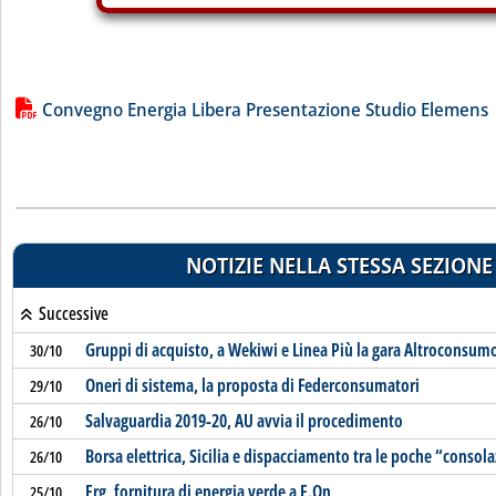
Lista allegati PDF alla notizia
Convegno Energia Libera Presentazione Studio Elemens
NOTIZIE NELLA STESSA SEZIONE
Successive
Gruppi di acquisto, a Wekiwi e Linea Più la gara Altroconsum
30/10
Oneri di sistema, la proposta di Federconsumatori
29/10
Salvaguardia 2019-20, AU avvia il procedimento
26/10
Borsa elettrica, Sicilia e dispacciamento tra le poche “consol
26/10
Erg, fornitura di energia verde a E.On
25/10