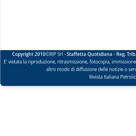
Copyright 2010
©RIP Srl -
Staffetta Quotidiana - Reg. Tri
E' vietata la riproduzione, ritrasmissione, fotocopia, immissione 
altro modo di diffusione delle notizie o ser
Rivista Italiana Petrol