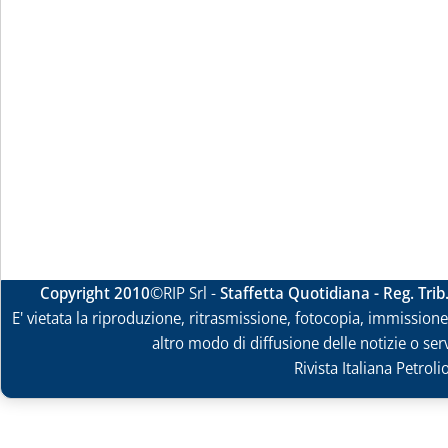
Copyright 2010
©RIP Srl -
Staffetta Quotidiana - Reg. Tri
E' vietata la riproduzione, ritrasmissione, fotocopia, immissione 
altro modo di diffusione delle notizie o ser
Rivista Italiana Petrol