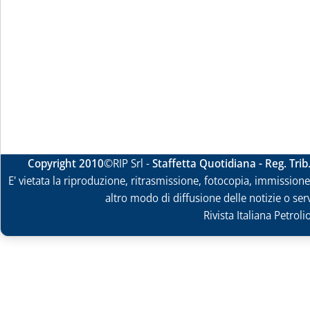
Copyright 2010
©RIP Srl -
Staffetta Quotidiana - Reg. Tri
E' vietata la riproduzione, ritrasmissione, fotocopia, immissione 
altro modo di diffusione delle notizie o ser
Rivista Italiana Petrol