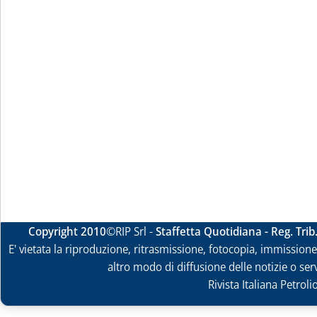
Copyright 2010
©RIP Srl -
Staffetta Quotidiana - Reg. Tri
E' vietata la riproduzione, ritrasmissione, fotocopia, immissione 
altro modo di diffusione delle notizie o ser
Rivista Italiana Petrol