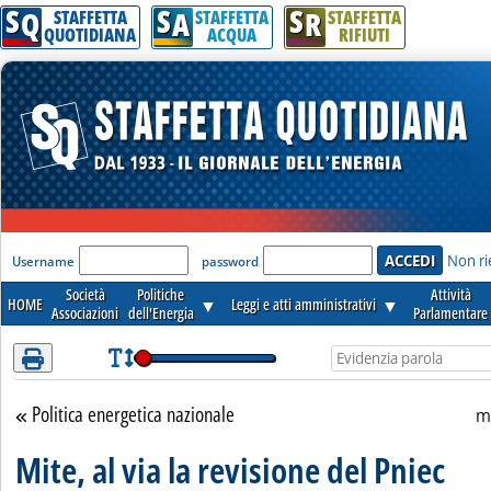
S
S
S
Attenzione! Esegui l'accesso per lèggere interamente la notizia.
Q
A
R
STAFFETTA
STAFFETTA
STAFFETTA
QUOTIDIANA
ACQUA
RIFIUTI
'Modulo Login per accedere'
Non ri
Username
password
Società
Politiche
Attività
HOME
▼
Leggi e atti amministrativi
▼
Associazioni
dell'Energia
Parlamentare
Politica energetica nazionale
Torna alla sezione
m
Mite, al via la revisione del Pniec