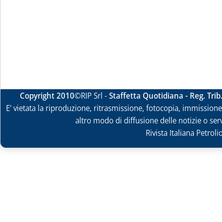
Copyright 2010
©RIP Srl -
Staffetta Quotidiana - Reg. Tri
E' vietata la riproduzione, ritrasmissione, fotocopia, immissione 
altro modo di diffusione delle notizie o ser
Rivista Italiana Petrol