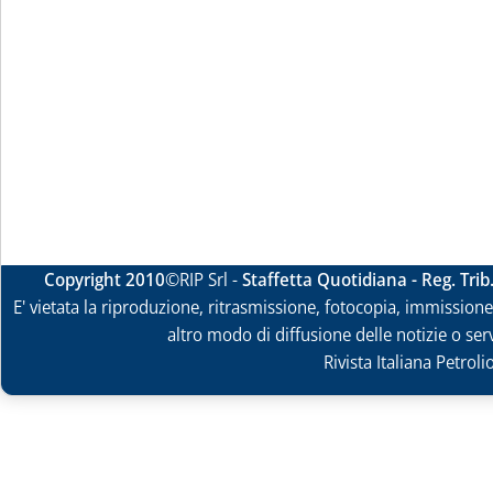
Copyright 2010
©RIP Srl -
Staffetta Quotidiana - Reg. Tri
E' vietata la riproduzione, ritrasmissione, fotocopia, immissione 
altro modo di diffusione delle notizie o ser
Rivista Italiana Petrol