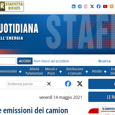
R
STAFFETTA
RIFIUTI
e'
Non riesco ad accedere
Ricerca
Attività
Mercati e
Distribuzione
En
amministrativi
▼
▼
▼
Petrolio
▼
Parlamentare
Prezzi
e Consumi
Ele
×
LE 
venerdì 14 maggio 2021
le emissioni dei camion