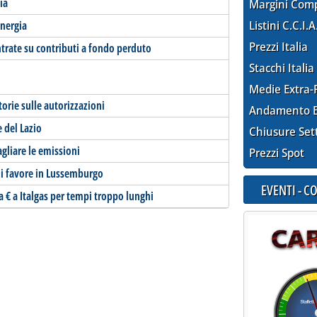
ia
Margini Com
energia
Listini C.C.I.A
Prezzi Italia
ntrate su contributi a fondo perduto
Stacchi Italia
Medie Extra-
torie sulle autorizzazioni
Andamento E
e del Lazio
Chiusure Set
agliare le emissioni
Prezzi Spot
 di favore in Lussemburgo
EVENTI - 
 € a Italgas per tempi troppo lunghi