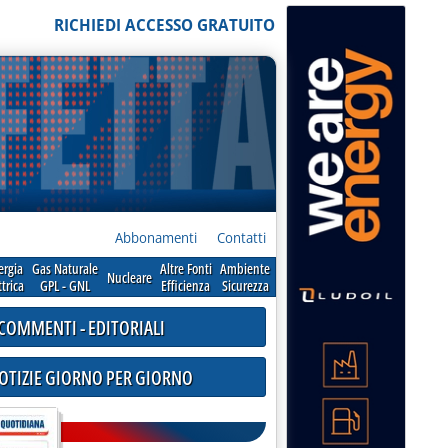
RICHIEDI ACCESSO GRATUITO
Abbonamenti
Contatti
ergia
Gas Naturale
Altre Fonti
Ambiente
Nucleare
ttrica
GPL - GNL
Efficienza
Sicurezza
COMMENTI - EDITORIALI
NOTIZIE GIORNO PER GIORNO