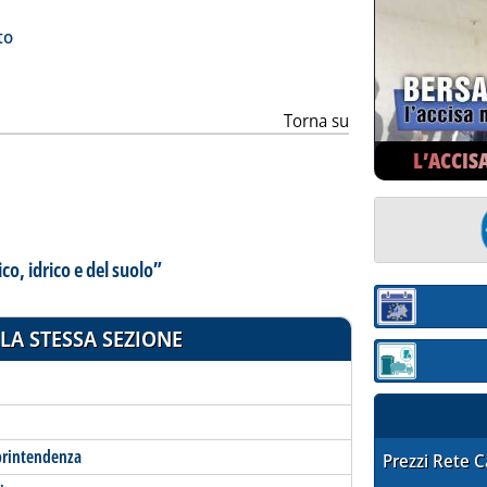
ia
to
Torna su
L’ACCIS
o, idrico e del suolo”
Sezione:
LA STESSA SEZIONE
Sezione: quotaz
oprintendenza
STAFFETTA PRE
Prezzi Rete 