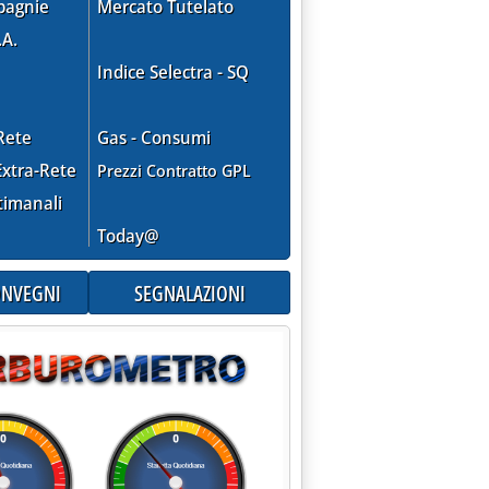
pagnie
Mercato Tutelato
.A.
Indice Selectra - SQ
Rete
Gas - Consumi
xtra-Rete
Prezzi Contratto GPL
timanali
Today@
CONVEGNI
SEGNALAZIONI