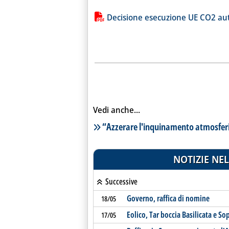
Lista allegati PDF alla notiz
Decisione esecuzione UE CO2 au
Vedi anche...
Lista notizie correlate
“Azzerare l'inquinamento atmosferic
NOTIZIE NEL
Successive
Governo, raffica di nomine
18/05
Eolico, Tar boccia Basilicata e S
17/05