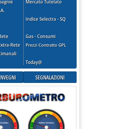
pagnie
Mercato Tutelato
.A.
Indice Selectra - SQ
Rete
Gas - Consumi
xtra-Rete
Prezzi Contratto GPL
timanali
Today@
CONVEGNI
SEGNALAZIONI