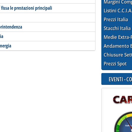
Margini Com
issa le prestazioni principali
Listini C.C.I.A
Prezzi Italia
oprintendenza
Stacchi Italia
ia
Medie Extra-
energia
Andamento E
Chiusure Set
Prezzi Spot
EVENTI - 