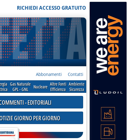
RICHIEDI ACCESSO GRATUITO
Abbonamenti
Contatti
ergia
Gas Naturale
Altre Fonti
Ambiente
Nucleare
ttrica
GPL - GNL
Efficienza
Sicurezza
COMMENTI - EDITORIALI
NOTIZIE GIORNO PER GIORNO