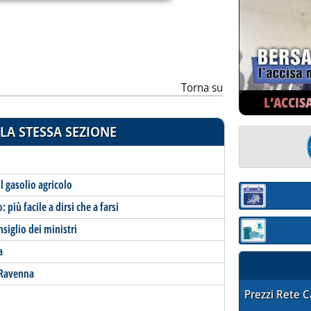
Torna su
L’ACCIS
LA STESSA SEZIONE
sul gasolio agricolo
Sezione:
più facile a dirsi che a farsi
nsiglio dei ministri
Sezione: quotaz
a
a Ravenna
STAFFETTA PRE
Prezzi Rete 