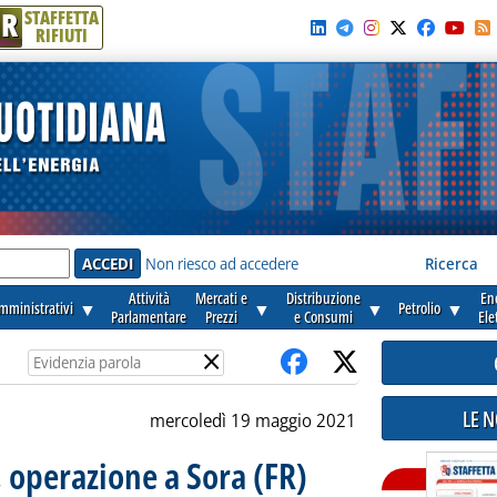
R
STAFFETTA
RIFIUTI
e'
Non riesco ad accedere
Ricerca
Attività
Mercati e
Distribuzione
En
amministrativi
▼
▼
▼
Petrolio
▼
Parlamentare
Prezzi
e Consumi
Ele
×
LE 
mercoledì 19 maggio 2021
 operazione a Sora (FR)