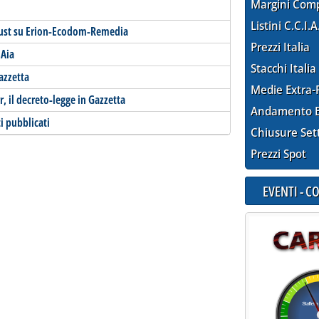
Margini Com
Listini C.C.I.A
itrust su Erion-Ecodom-Remedia
Prezzi Italia
'Aia
Stacchi Italia
Gazzetta
Medie Extra-
, il decreto-legge in Gazzetta
Andamento E
i pubblicati
Chiusure Set
Prezzi Spot
EVENTI - 