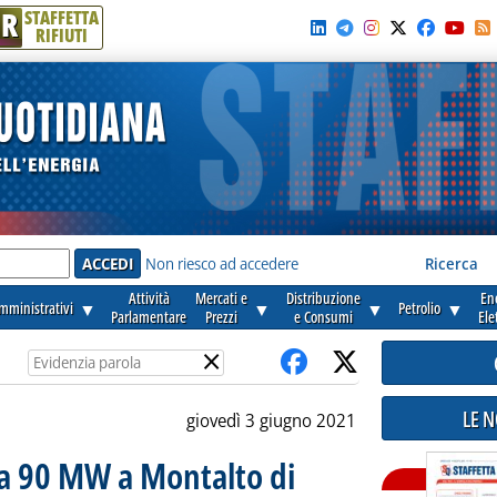
R
STAFFETTA
RIFIUTI
e'
Non riesco ad accedere
Ricerca
Attività
Mercati e
Distribuzione
En
amministrativi
▼
▼
▼
Petrolio
▼
Parlamentare
Prezzi
e Consumi
Ele
×
LE 
giovedì 3 giugno 2021
sta 90 MW a Montalto di