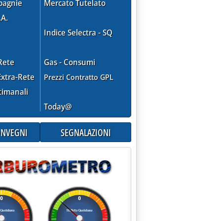
pagnie
Mercato Tutelato
.A.
Indice Selectra - SQ
Rete
Gas - Consumi
xtra-Rete
Prezzi Contratto GPL
timanali
Today@
CONVEGNI
SEGNALAZIONI