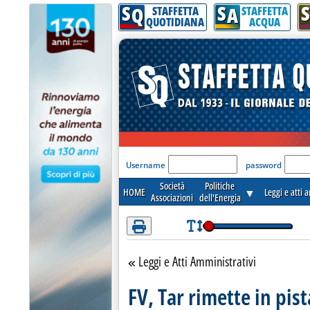
S
S
S
Attenzione! Esegui l'accesso per lèggere interamente la notizia.
Q
A
STAFFETTA
STAFFETTA
QUOTIDIANA
ACQUA
'Modulo Login per acceder
Username
password
Società
Politiche
HOME
▼
Leggi e atti 
Associazioni
dell'Energia
Leggi e Atti Amministrativi
Torna alla sezione
FV, Tar rimette in pi