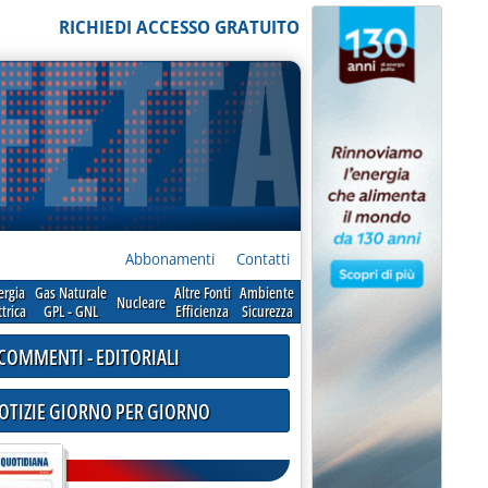
RICHIEDI ACCESSO GRATUITO
Abbonamenti
Contatti
ergia
Gas Naturale
Altre Fonti
Ambiente
Nucleare
ttrica
GPL - GNL
Efficienza
Sicurezza
COMMENTI - EDITORIALI
NOTIZIE GIORNO PER GIORNO