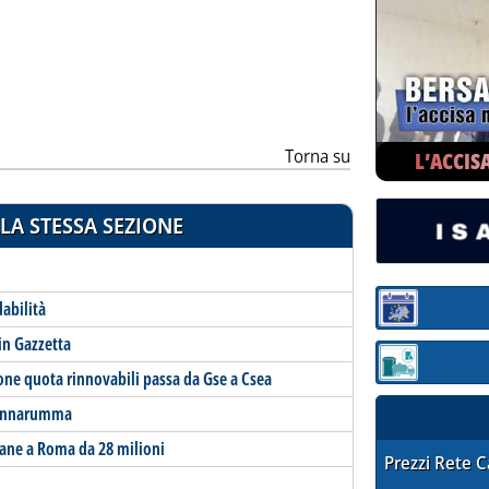
ia
Torna su
L’ACCIS
LA STESSA SEZIONE
dabilità
Sezione:
in Gazzetta
Sezione: quotaz
ione quota rinnovabili passa da Gse a Csea
 Donnarumma
gane a Roma da 28 milioni
STAFFETTA PRE
Prezzi Rete 