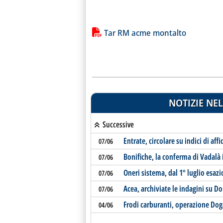
Lista allegati PDF alla notiz
Tar RM acme montalto
NOTIZIE NEL
Successive
Entrate, circolare su indici di affi
07/06
Bonifiche, la conferma di Vadalà 
07/06
Oneri sistema, dal 1° luglio esaz
07/06
Acea, archiviate le indagini su
07/06
Frodi carburanti, operazione Do
04/06