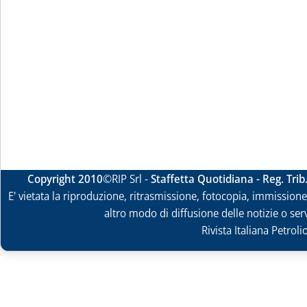
Copyright 2010
©RIP Srl -
Staffetta Quotidiana - Reg. Tri
E' vietata la riproduzione, ritrasmissione, fotocopia, immissione 
altro modo di diffusione delle notizie o ser
Rivista Italiana Petrol