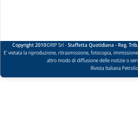
Copyright 2010
©RIP Srl -
Staffetta Quotidiana - Reg. Tri
E' vietata la riproduzione, ritrasmissione, fotocopia, immissione 
altro modo di diffusione delle notizie o ser
Rivista Italiana Petrol