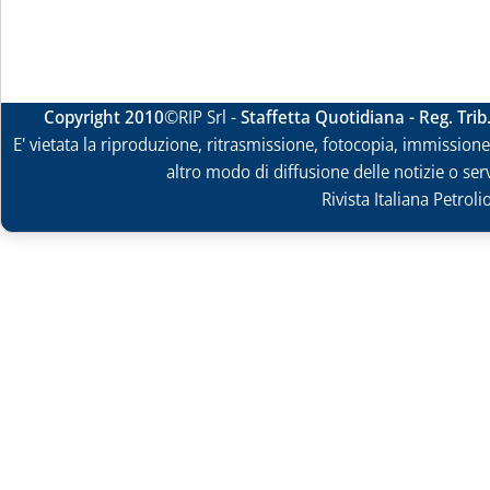
Copyright 2010
©RIP Srl -
Staffetta Quotidiana - Reg. Tri
E' vietata la riproduzione, ritrasmissione, fotocopia, immissione 
altro modo di diffusione delle notizie o ser
Rivista Italiana Petrol