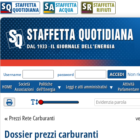
S
S
S
Attenzione! Esegui l'accesso per lèggere interamente la notizia.
Q
A
R
STAFFETTA
STAFFETTA
STAFFETTA
QUOTIDIANA
ACQUA
RIFIUTI
'Modulo Login per accedere'
Non ri
Username
password
Società
Politiche
Attività
HOME
▼
Leggi e atti amministrativi
▼
Associazioni
dell'Energia
Parlamentare
Prezzi Rete Carburanti
Torna alla sezione
v
Dossier prezzi carburanti