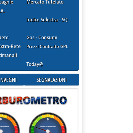
pagnie
Mercato Tutelato
.A.
Indice Selectra - SQ
Rete
Gas - Consumi
xtra-Rete
Prezzi Contratto GPL
timanali
Today@
CONVEGNI
SEGNALAZIONI