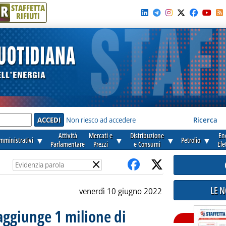
R
STAFFETTA
RIFIUTI
e'
Non riesco ad accedere
Ricerca
Attività
Mercati e
Distribuzione
En
amministrativi
▼
▼
▼
Petrolio
▼
Parlamentare
Prezzi
e Consumi
Ele
×
LE 
venerdì 10 giugno 2022
aggiunge 1 milione di