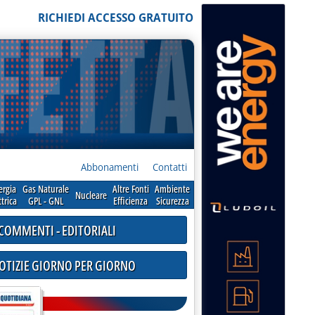
RICHIEDI ACCESSO GRATUITO
Abbonamenti
Contatti
ergia
Gas Naturale
Altre Fonti
Ambiente
Nucleare
ttrica
GPL - GNL
Efficienza
Sicurezza
COMMENTI - EDITORIALI
NOTIZIE GIORNO PER GIORNO