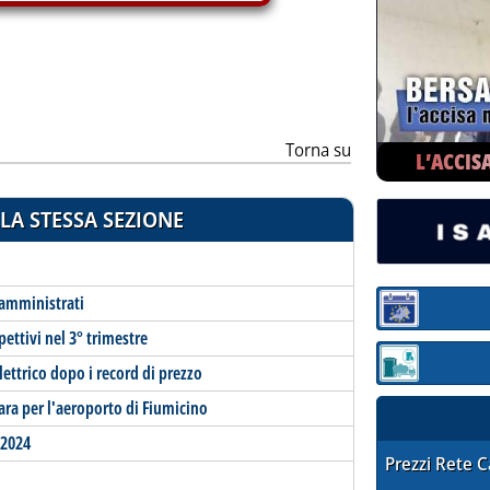
Torna su
L’ACCIS
LA STESSA SEZIONE
 amministrati
Sezione:
pettivi nel 3° trimestre
Sezione: quotaz
lettrico dopo i record di prezzo
ara per l'aeroporto di Fiumicino
 2024
STAFFETTA PRE
Prezzi Rete 