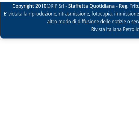
Copyright 2010
©RIP Srl -
Staffetta Quotidiana - Reg. Tri
E' vietata la riproduzione, ritrasmissione, fotocopia, immissione 
altro modo di diffusione delle notizie o ser
Rivista Italiana Petrol