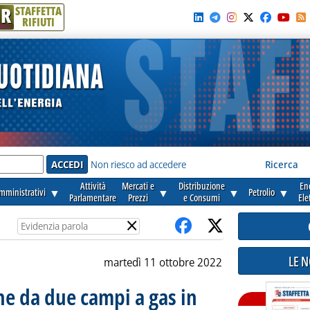
R
STAFFETTA
RIFIUTI
e'
Non riesco ad accedere
Ricerca
Attività
Mercati e
Distribuzione
En
amministrativi
▼
▼
▼
Petrolio
▼
Parlamentare
Prezzi
e Consumi
Ele
×
LE 
martedì 11 ottobre 2022
one da due campi a gas in