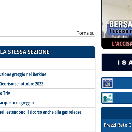
Torna su
L’ACCIS
LA STESSA SEZIONE
uzione greggio nel Berkine
 Georisorse: ottobre 2022
Sezione:
No Triv
Sezione: quotaz
l'acquisto di greggio
hell estendono il ricorso anche alla gas release
STAFFETTA PRE
Prezzi Rete 