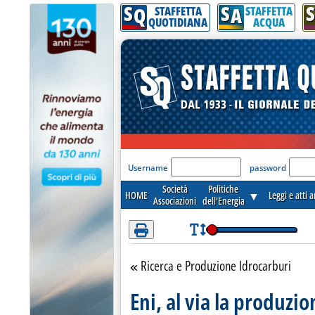
S
S
S
Attenzione! Esegui l'accesso per lèggere interamente la notizia.
Q
A
STAFFETTA
STAFFETTA
QUOTIDIANA
ACQUA
'Modulo Login per acceder
Username
password
Società
Politiche
HOME
▼
Leggi e atti 
Associazioni
dell'Energia
Ricerca e Produzione Idrocarburi
Torna alla sezione
Eni, al via la produzi