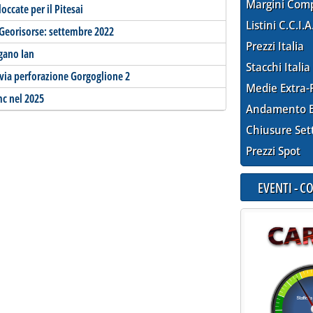
Margini Com
occate per il Pitesai
Listini C.C.I.A
e Georisorse: settembre 2022
Prezzi Italia
agano Ian
Stacchi Italia
vvia perforazione Gorgoglione 2
Medie Extra-
mc nel 2025
Andamento E
Chiusure Set
Prezzi Spot
EVENTI - 