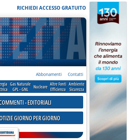
RICHIEDI ACCESSO GRATUITO
Abbonamenti
Contatti
ergia
Gas Naturale
Altre Fonti
Ambiente
Nucleare
ttrica
GPL - GNL
Efficienza
Sicurezza
COMMENTI - EDITORIALI
NOTIZIE GIORNO PER GIORNO