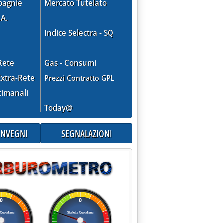
pagnie
Mercato Tutelato
.A.
Indice Selectra - SQ
Rete
Gas - Consumi
xtra-Rete
Prezzi Contratto GPL
timanali
Today@
CONVEGNI
SEGNALAZIONI