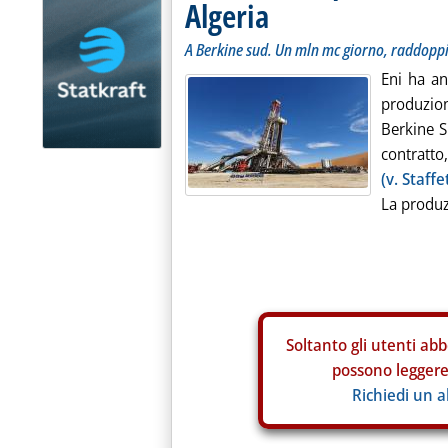
Algeria
A Berkine sud. Un mln mc giorno, raddoppi
Eni ha an
produzion
Berkine S
contratto,
(v. Staff
La produz
Soltanto gli
utenti abb
possono leggere 
Richiedi un 