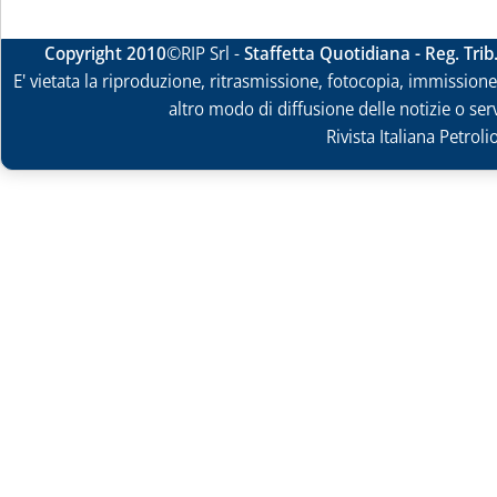
Copyright 2010
©RIP Srl -
Staffetta Quotidiana - Reg. Tri
E' vietata la riproduzione, ritrasmissione, fotocopia, immissione 
altro modo di diffusione delle notizie o ser
Rivista Italiana Petrol