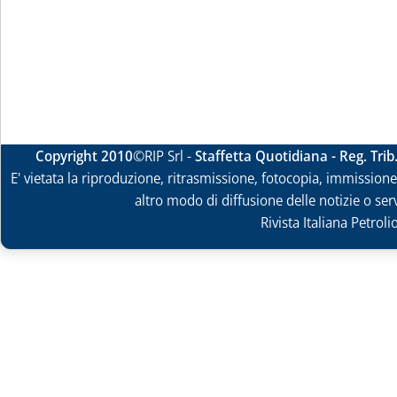
Copyright 2010
©RIP Srl -
Staffetta Quotidiana - Reg. Tri
E' vietata la riproduzione, ritrasmissione, fotocopia, immissione 
altro modo di diffusione delle notizie o ser
Rivista Italiana Petrol