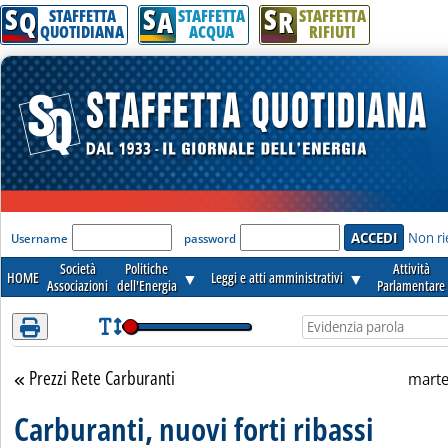
S
S
S
Attenzione! Esegui l'accesso per lèggere interamente la notizia.
Q
A
R
STAFFETTA
STAFFETTA
STAFFETTA
QUOTIDIANA
ACQUA
RIFIUTI
'Modulo Login per accedere'
Non ri
Username
password
Società
Politiche
Attività
HOME
▼
Leggi e atti amministrativi
▼
Associazioni
dell'Energia
Parlamentare
Prezzi Rete Carburanti
Torna alla sezione
marte
Carburanti, nuovi forti ribassi