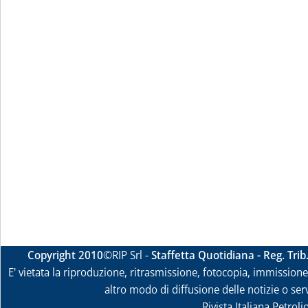
Copyright 2010
©RIP Srl -
Staffetta Quotidiana - Reg. Tri
E' vietata la riproduzione, ritrasmissione, fotocopia, immissione 
altro modo di diffusione delle notizie o ser
Rivista Italiana Petrol