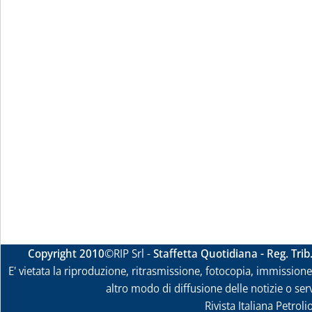
Copyright 2010
©RIP Srl -
Staffetta Quotidiana - Reg. Tri
E' vietata la riproduzione, ritrasmissione, fotocopia, immissione 
altro modo di diffusione delle notizie o ser
Rivista Italiana Petrol