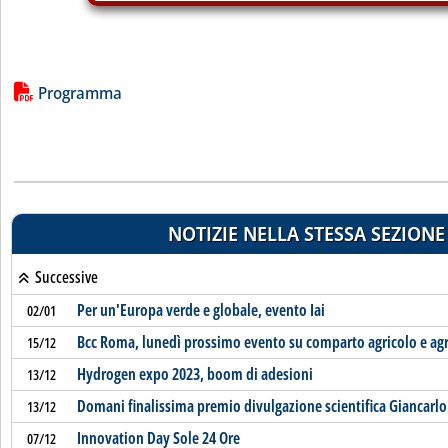
Lista allegati PDF alla notizia
Programma
NOTIZIE NELLA STESSA SEZIONE
Successive
Per un'Europa verde e globale, evento Iai
02/01
Bcc Roma, lunedì prossimo evento su comparto agricolo e ag
15/12
Hydrogen expo 2023, boom di adesioni
13/12
Domani finalissima premio divulgazione scientifica Giancarlo
13/12
Innovation Day Sole 24 Ore
07/12