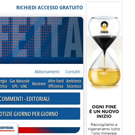
RICHIEDI ACCESSO GRATUITO
Abbonamenti
Contatti
ergia
Gas Naturale
Altre Fonti
Ambiente
Nucleare
ttrica
GPL - GNL
Efficienza
Sicurezza
COMMENTI - EDITORIALI
NOTIZIE GIORNO PER GIORNO