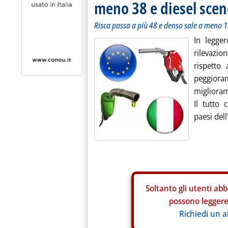
meno 38 e diesel sce
Risca passa a più 48 e denso sale a meno 1
In legge
rilevazio
rispetto
peggiora
miglioram
Il tutto 
paesi dell
Soltanto gli
utenti abb
possono leggere 
Richiedi un 