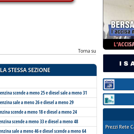
ia
L’ACCIS
Torna su
LA STESSA SEZIONE
Sezione:
 benzina scende a meno 25 e diesel sale a meno 31
Sezione: quotaz
 benzina sale a meno 26 e diesel a meno 29
benzina scende a meno 18 e diesel a meno 24
 benzina scende a meno 33 e diesel a meno 48
STAFFETTA PRE
Prezzi Rete 
benzina sale a meno 46 e diesel scende a meno 64