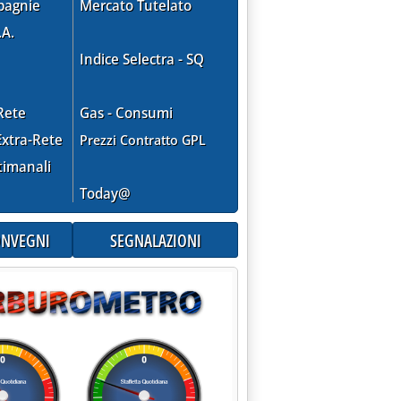
pagnie
Mercato Tutelato
.A.
Indice Selectra - SQ
Rete
Gas - Consumi
xtra-Rete
Prezzi Contratto GPL
timanali
Today@
CONVEGNI
SEGNALAZIONI