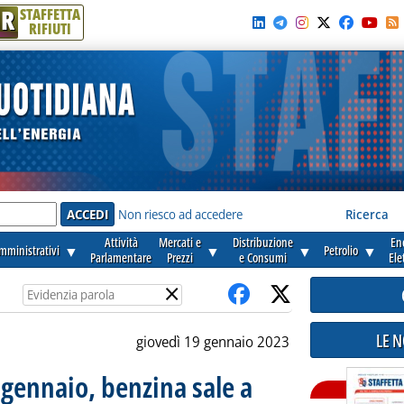
R
STAFFETTA
RIFIUTI
e'
Non riesco ad accedere
Ricerca
Attività
Mercati e
Distribuzione
En
amministrativi
▼
▼
▼
Petrolio
▼
Parlamentare
Prezzi
e Consumi
Ele
×
LE 
giovedì 19 gennaio 2023
6 gennaio, benzina sale a