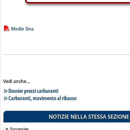
Lista allegati PDF alla notizia
Medie Siva
Vedi anche...
Lista notizie correlate
Dossier prezzi carburanti
Carburanti, movimento al ribasso
NOTIZIE NELLA STESSA SEZIONE
Successive