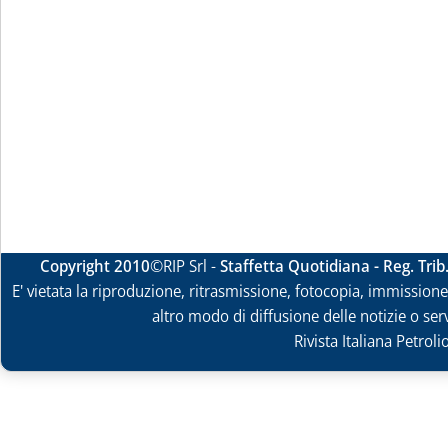
Copyright 2010
©RIP Srl -
Staffetta Quotidiana - Reg. Tri
E' vietata la riproduzione, ritrasmissione, fotocopia, immissione 
altro modo di diffusione delle notizie o ser
Rivista Italiana Petrol