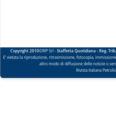
Copyright 2010
©RIP Srl -
Staffetta Quotidiana - Reg. Tri
E' vietata la riproduzione, ritrasmissione, fotocopia, immissione 
altro modo di diffusione delle notizie o ser
Rivista Italiana Petrol