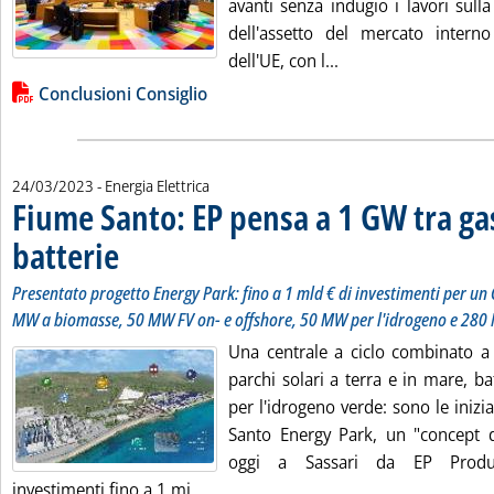
avanti senza indugio i lavori sull
dell'assetto del mercato interno 
Leggi tutta la notiz
dell'UE, con l...
Lista allegati PDF alla notizia
Conclusioni Consiglio
24/03/2023
- Energia Elettrica
Fiume Santo: EP pensa a 1 GW tra gas
batterie
. Sottotitolo: Presentato progetto Energy Park: fino a 1 mld € di inv
. Pubblicata venerdì 24 marzo 2023 alle 14.21.
Presentato progetto Energy Park: fino a 1 mld € di investimenti per u
MW a biomasse, 50 MW FV on- e offshore, 50 MW per l'idrogeno e 280 
Una centrale a ciclo combinato a
parchi solari a terra e in mare, bat
per l'idrogeno verde: sono le inizi
Santo Energy Park, un "concept di
oggi a Sassari da EP Produz
Leggi tutta la notizia: 'Fiume Santo:
investimenti fino a 1 mi...