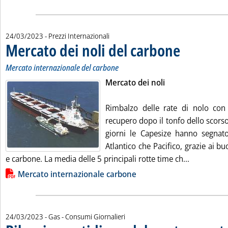
24/03/2023
- Prezzi Internazionali
Mercato dei noli del carbone
. Sottotitolo: Merca
. Pubblicata venerd
Mercato internazionale del carbone
Mercato dei noli
Rimbalzo delle rate di nolo con I
recupero dopo il tonfo dello scors
giorni le Capesize hanno segnato
Atlantico che Pacifico, grazie ai b
Leggi tutta
e carbone. La media delle 5 principali rotte time ch...
Lista allegati PDF alla notizia
Mercato internazionale carbone
24/03/2023
- Gas - Consumi Giornalieri