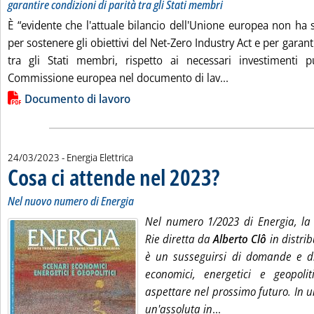
garantire condizioni di parità tra gli Stati membri
È “evidente che l'attuale bilancio dell'Unione europea non ha su
per sostenere gli obiettivi del Net-Zero Industry Act e per garant
tra gli Stati membri, rispetto ai necessari investimenti pu
Leggi tutta la no
Commissione europea nel documento di lav...
Lista allegati PDF alla notizia
Documento di lavoro
24/03/2023
- Energia Elettrica
Cosa ci attende nel 2023?
. Sottotitolo: Nel nuovo num
. Pubblicata venerdì 24 marz
Nel nuovo numero di Energia
Nel numero 1/2023 di Energia, la r
Rie diretta da
Alberto Clô
in distrib
è un susseguirsi di domande e di 
economici, energetici e geopoli
aspettare nel prossimo futuro. In 
Leggi tutta la noti
un'assoluta in
...