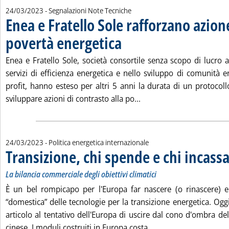
24/03/2023
- Segnalazioni Note Tecniche
Enea e Fratello Sole rafforzano azion
povertà energetica
. Pubblicata venerdì 24 marzo 2023 alle 15.
Enea e Fratello Sole, società consortile senza scopo di lucro at
servizi di efficienza energetica e nello sviluppo di comunità 
profit, hanno esteso per altri 5 anni la durata di un protocollo
Leggi tutta la notizia: 
sviluppare azioni di contrasto alla po...
24/03/2023
- Politica energetica internazionale
Transizione, chi spende e chi incass
La bilancia commerciale degli obiettivi climatici
È un bel rompicapo per l'Europa far nascere (o rinascere) e
“domestica” delle tecnologie per la transizione energetica. Ogg
articolo al tentativo dell'Europa di uscire dal cono d'ombra dell
Leggi tutta la notizi
cinese. I moduli costruiti in Europa costa...