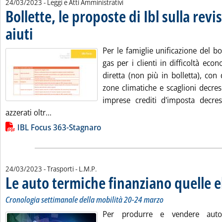
24/03/2023
- Leggi e Atti Amministrativi
Bollette, le proposte di Ibl sulla revi
aiuti
. Pubblicata venerdì 24 marzo 2023 alle 18.1.
Per le famiglie unificazione del bo
gas per i clienti in difficoltà ec
diretta (non più in bolletta), con 
zone climatiche e scaglioni decresc
imprese crediti d'imposta decre
Leggi tutta la notizia: 'Bollette, le proposte di Ibl
azzerati oltr...
Lista allegati PDF alla notizia
IBL Focus 363-Stagnaro
di:
24/03/2023
- Trasporti -
L.M.P.
Le auto termiche finanziano quelle e
Cronologia settimanale della mobilità 20-24 marzo
Per produrre e vendere auto 