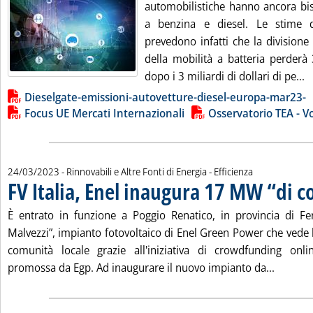
automobilistiche hanno ancora bi
a benzina e diesel. Le stime 
prevedono infatti che la divisione
della mobilità a batteria perderà 
L
dopo i 3 miliardi di dollari di pe...
Lista allegati PDF alla notizia
Dieselgate-emissioni-autovetture-diesel-europa-mar23-
Focus UE Mercati Internazionali
Osservatorio TEA - 
24/03/2023
- Rinnovabili e Altre Fonti di Energia - Efficienza
FV Italia, Enel inaugura 17 MW “di 
È entrato in funzione a Poggio Renatico, in provincia di Fer
Malvezzi”, impianto fotovoltaico di Enel Green Power che vede 
comunità locale grazie all'iniziativa di crowdfunding onli
Leggi tu
promossa da Egp. Ad inaugurare il nuovo impianto da...