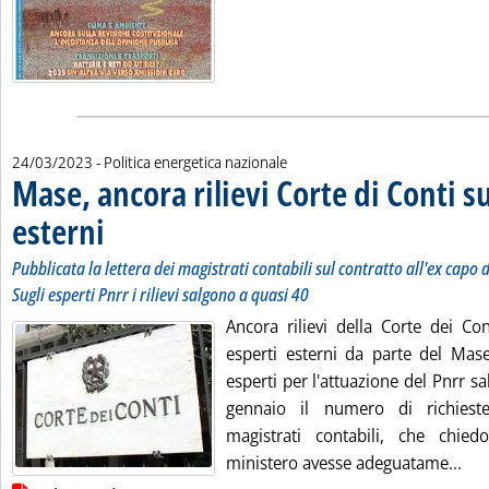
24/03/2023
- Politica energetica nazionale
Mase, ancora rilievi Corte di Conti s
esterni
. Sottotitolo: Pubblicata la lettera dei magistrati contabili sul contratto al
. Pubblicata venerdì 24 marzo 2023 alle 10.47.
Pubblicata la lettera dei magistrati contabili sul contratto all'ex capo
Sugli esperti Pnrr i rilievi salgono a quasi 40
Ancora rilievi della Corte dei Con
esperti esterni da parte del Mase
esperti per l'attuazione del Pnrr sa
gennaio il numero di richiest
magistrati contabili, che chie
Leg
ministero avesse adeguatame...