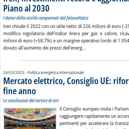
Piano al 2030
. Sottotitolo: I danni della siccità compensati dal fotovolta
. Pubblicata venerdì 24 marzo 2023 alle 14.31.
I danni della siccità compensati dal fotovoltaico
Iren chiude il 2022 con un utile netto di 226 milioni di euro (-2
modifica regolatoria dell'indice Arera per gas e calore, rica
milioni di euro (+58,7%) e un margine operativo lordo di 1.054
Leggi tutta la notizi
dovuto all'aumento dei prezzi dell'energ...
24/03/2023
- Politica energetica internazionale
Mercato elettrico, Consiglio UE: rif
fine anno
. Sottotitolo: Le conclusioni del vertice di ieri
. Pubblicata venerdì 24 marzo 2023 alle 14.23.
Le conclusioni del vertice di ieri
Il Consiglio europeo invita i Parl
raggiungere rapidamente un accord
pertinenti per accelerare la transi