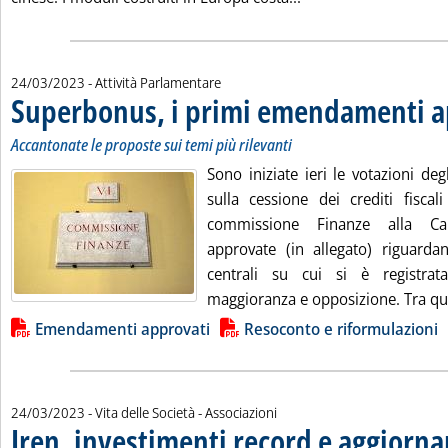
24/03/2023
- Attività Parlamentare
Superbonus, i primi emendamenti a
Accantonate le proposte sui temi più rilevanti
Sono iniziate ieri le votazioni d
sulla cessione dei crediti fiscal
commissione Finanze alla C
approvate (in allegato) riguard
centrali su cui si è registra
maggioranza e opposizione. Tra que
Lista allegati PDF alla notizia
Emendamenti approvati
Resoconto e riformulazioni
24/03/2023
- Vita delle Società - Associazioni
Iren, investimenti record e aggiorn