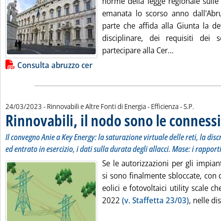
norme della legge regionale sulle
emanata lo scorso anno dall'Abruz
parte che affida alla Giunta la de
disciplinare, dei requisiti dei
Leggi tutta l
partecipare alla Cer...
Lista allegati PDF alla notizia
Consulta abruzzo cer
di:
24/03/2023
- Rinnovabili e Altre Fonti di Energia - Efficienza -
S.P.
Rinnovabili, il nodo sono le conness
Il convegno Anie a Key Energy: la saturazione virtuale delle reti, la di
ed entrato in esercizio, i dati sulla durata degli allacci. Mase: i rapport
Se le autorizzazioni per gli impian
si sono finalmente sbloccate, con 
eolici e fotovoltaici utility scale 
2022
(v. Staffetta 23/03)
, nelle di