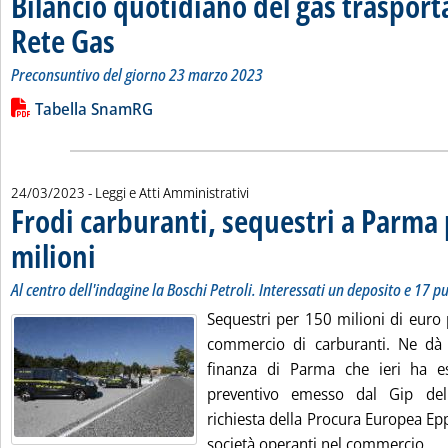
Bilancio quotidiano del gas traspor
Rete Gas
. Sottotitolo: Preconsuntivo del giorno 23 marzo 2023
. Pubblicata venerdì 24 marzo 2023 alle 11.51.
Preconsuntivo del giorno 23 marzo 2023
Leggi tutta la notizia: 'Bilancio quotidiano del gas trasport
Lista allegati PDF alla notizia
Tabella SnamRG
24/03/2023
- Leggi e Atti Amministrativi
Frodi carburanti, sequestri a Parma
milioni
. Sottotitolo: Al centro dell'indagine la Boschi Petroli. Interessati un depos
. Pubblicata venerdì 24 marzo 2023 alle 11.47.
Al centro dell'indagine la Boschi Petroli. Interessati un deposito e 17 p
Sequestri per 150 milioni di euro 
commercio di carburanti. Ne dà 
finanza di Parma che ieri ha e
preventivo emesso dal Gip del
richiesta della Procura Europea Ep
L
società operanti nel commercio...