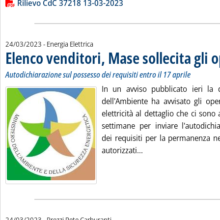
Lista allegati PDF alla notizia
Rilievo CdC 37218 13-03-2023
24/03/2023
- Energia Elettrica
Elenco venditori, Mase sollecita gli 
Autodichiarazione sul possesso dei requisiti entro il 17 aprile
In un avviso pubblicato ieri la
dell'Ambiente ha avvisato gli oper
elettricità al dettaglio che ci sono
settimane per inviare l'autodichi
dei requisiti per la permanenza ne
Leggi tutta la notizia:
autorizzati...
24/03/2023
- Prezzi Rete Carburanti