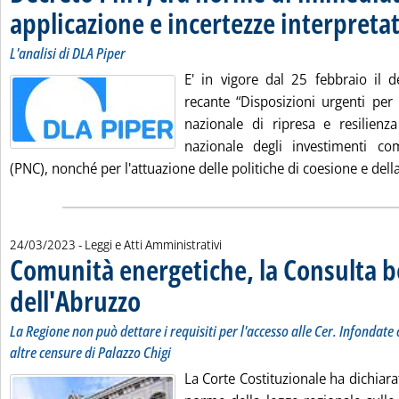
applicazione e incertezze interpreta
L'analisi di DLA Piper
E' in vigore dal 25 febbraio il 
recante “Disposizioni urgenti per 
nazionale di ripresa e resilien
nazionale degli investimenti c
(PNC), nonché per l'attuazione delle politiche di coesione e della 
24/03/2023
- Leggi e Atti Amministrativi
Comunità energetiche, la Consulta 
dell'Abruzzo
. Sottotitolo: La Regione non può dettare i requisiti per l'acc
. Pubblicata venerdì 24 marzo 2023 alle 13.10.
La Regione non può dettare i requisiti per l'accesso alle Cer. Infondate 
altre censure di Palazzo Chigi
La Corte Costituzionale ha dichiarat