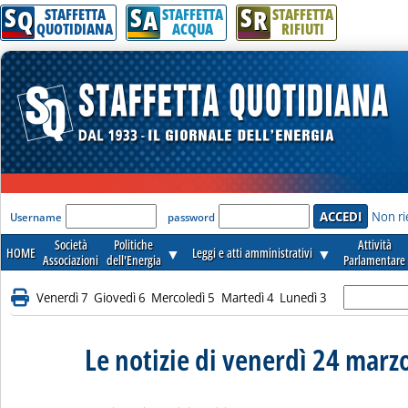
S
S
S
Q
A
R
STAFFETTA
STAFFETTA
STAFFETTA
QUOTIDIANA
ACQUA
RIFIUTI
'Modulo Login per accedere'
Non ri
Username
password
Società
Politiche
Attività
HOME
▼
Leggi e atti amministrativi
▼
Associazioni
dell'Energia
Parlamentare
Venerdì 7
Giovedì 6
Mercoledì 5
Martedì 4
Lunedì 3
Le notizie di venerdì 24 marz