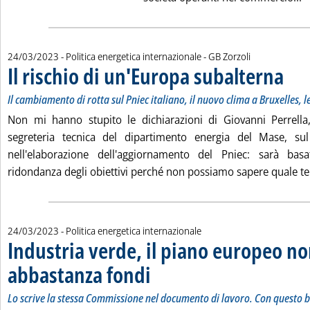
di:
24/03/2023
- Politica energetica internazionale -
GB Zorzoli
Il rischio di un'Europa subalterna
. Sottot
. Pubbli
Il cambiamento di rotta sul Pniec italiano, il nuovo clima a Bruxelles, le
Non mi hanno stupito le dichiarazioni di Giovanni Perrella,
segreteria tecnica del dipartimento energia del Mase, sul
nell'elaborazione dell'aggiornamento del Pniec: sarà basa
ridondanza degli obiettivi perché non possiamo sapere quale te.
24/03/2023
- Politica energetica internazionale
Industria verde, il piano europeo n
abbastanza fondi
. Sottotitolo: Lo scrive la stessa Commissione ne
. Pubblicata venerdì 24 marzo 2023 alle 11.2.
Lo scrive la stessa Commissione nel documento di lavoro. Con questo b