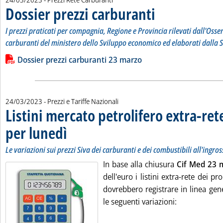
Dossier prezzi carburanti
. Sottotitolo: I prezzi prati
. Pubblicata venerdì 24 marz
I prezzi praticati per compagnia, Regione e Provincia rilevati dall'Osse
carburanti del ministero dello Sviluppo economico ed elaborati dalla S
Leggi tutta la notizia: 'Dossier prezzi carburanti'
Lista allegati PDF alla notizia
Dossier prezzi carburanti 23 marzo
24/03/2023
- Prezzi e Tariffe Nazionali
Listini mercato petrolifero extra-ret
per lunedì
. Sottotitolo: Le variazioni sui prezzi Siva dei carburanti e dei comb
. Pubblicata venerdì 24 marzo 2023 alle 8.55.
Le variazioni sui prezzi Siva dei carburanti e dei combustibili all'ingro
In base alla chiusura
Cif Med 23 
dell'euro i listini extra-rete dei pr
dovrebbero registrare in linea gene
le seguenti variazioni: