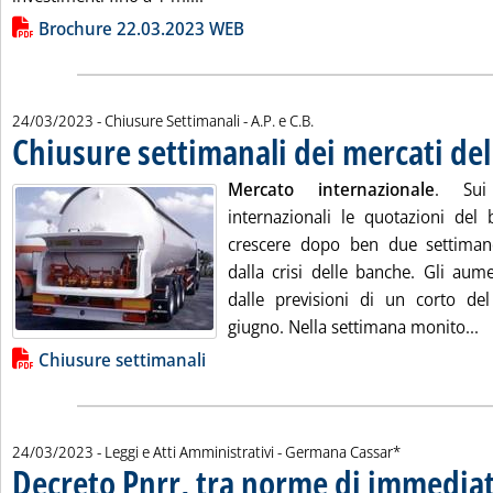
Lista allegati PDF alla notizia
Brochure 22.03.2023 WEB
di:
24/03/2023
- Chiusure Settimanali -
A.P. e C.B.
Chiusure settimanali dei mercati de
Mercato internazionale
. Sui 
internazionali le quotazioni del 
crescere dopo ben due settimane
dalla crisi delle banche. Gli aume
dalle previsioni di un corto de
L
giugno. Nella settimana monito...
Lista allegati PDF alla notizia
Chiusure settimanali
di:
24/03/2023
- Leggi e Atti Amministrativi -
Germana Cassar*
Decreto Pnrr, tra norme di immedia