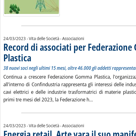
24/03/2023
- Vita delle Società - Associazioni
Record di associati per Federazion
Plastica
. Sottotitolo: 38 nuovi soci negli ultimi 15 mesi, oltre 46.000 gli addetti 
. Pubblicata venerdì 24 marzo 2023 alle 12.33.
38 nuovi soci negli ultimi 15 mesi, oltre 46.000 gli addetti rappresenta
Continua a crescere Federazione Gomma Plastica, l'organizza
all'interno di Confindustria rappresenta gli interessi delle ind
cavi elettrici e delle industrie trasformatrici di materie plasti
Leggi tutta la notiz
primi tre mesi del 2023, la Federazione h...
24/03/2023
- Vita delle Società - Associazioni
Energia retail, Arte vara il suo manif