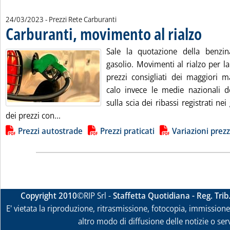
24/03/2023
- Prezzi Rete Carburanti
Carburanti, movimento al rialzo
. Pubblicat
Sale la quotazione della benzin
gasolio. Movimenti al rialzo per la 
prezzi consigliati dei maggiori m
calo invece le medie nazionali d
sulla scia dei ribassi registrati nei 
Leggi tutta la notizia: 'Carburanti, movimento 
dei prezzi con...
Lista allegati PDF alla notizia
Prezzi autostrade
Prezzi praticati
Variazioni prezz
Copyright 2010
©RIP Srl -
Staffetta Quotidiana - Reg. Tri
E' vietata la riproduzione, ritrasmissione, fotocopia, immissione 
altro modo di diffusione delle notizie o ser