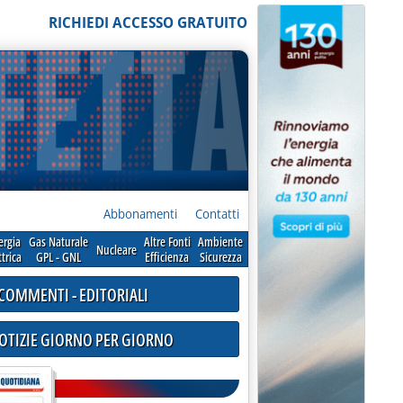
RICHIEDI ACCESSO GRATUITO
Abbonamenti
Contatti
ergia
Gas Naturale
Altre Fonti
Ambiente
Nucleare
ttrica
GPL - GNL
Efficienza
Sicurezza
COMMENTI - EDITORIALI
NOTIZIE GIORNO PER GIORNO