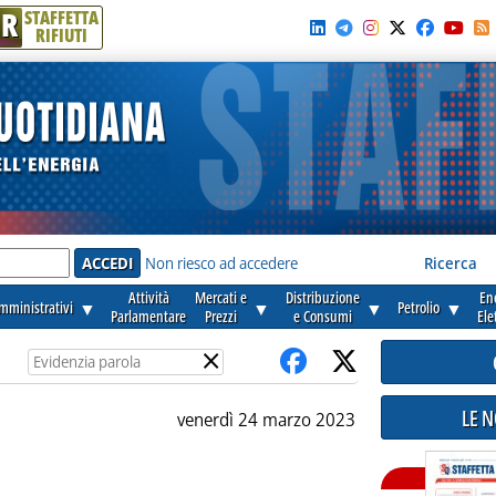
R
STAFFETTA
RIFIUTI
e'
Non riesco ad accedere
Ricerca
Attività
Mercati e
Distribuzione
En
amministrativi
▼
▼
▼
Petrolio
▼
Parlamentare
Prezzi
e Consumi
Ele
×
LE 
venerdì 24 marzo 2023