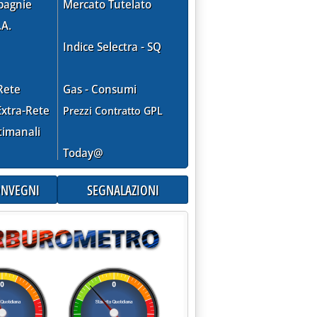
pagnie
Mercato Tutelato
.A.
Indice Selectra - SQ
Rete
Gas - Consumi
xtra-Rete
Prezzi Contratto GPL
timanali
Today@
CONVEGNI
SEGNALAZIONI