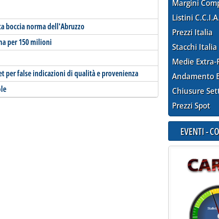
Margini Com
Listini C.C.I.A
ta boccia norma dell'Abruzzo
Prezzi Italia
ma per 150 milioni
Stacchi Italia
Medie Extra-
et per false indicazioni di qualità e provenienza
Andamento E
ole
Chiusure Set
Prezzi Spot
EVENTI - 