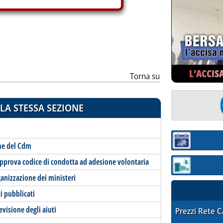
L’ACCIS
Torna su
LA STESSA SEZIONE
Sezione:
ame del Cdm
pprova codice di condotta ad adesione volontaria
Sezione: quotaz
rganizzazione dei ministeri
i pubblicati
revisione degli aiuti
STAFFETTA PRE
Prezzi Rete 