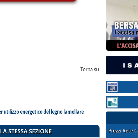
ia
L’ACCIS
Torna su
Sezione:
Sezione: quotaz
 utilizzo energetico del legno lamellare
LA STESSA SEZIONE
STAFFETTA PRE
Prezzi Rete 