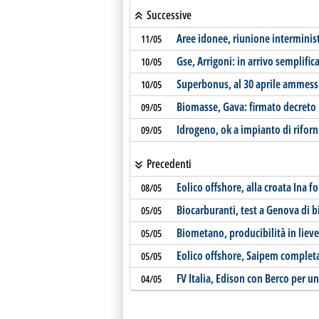
Successive
Aree idonee, riunione interminis
11/05
Gse, Arrigoni: in arrivo semplifi
10/05
Superbonus, al 30 aprile ammessi
10/05
Biomasse, Gava: firmato decreto p
09/05
Idrogeno, ok a impianto di rifor
09/05
Precedenti
Eolico offshore, alla croata Ina f
08/05
Biocarburanti, test a Genova di b
05/05
Biometano, producibilità in lie
05/05
Eolico offshore, Saipem completa
05/05
FV Italia, Edison con Berco per u
04/05