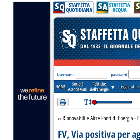
S
S
S
Attenzione! Esegui l'accesso per lèggere interamente la notizia.
Q
A
STAFFETTA
STAFFETTA
QUOTIDIANA
ACQUA
'Modulo Login per acceder
Username
password
Società
Politiche
HOME
▼
Leggi e atti 
Associazioni
dell'Energia
Rinnovabili e Altre Fonti di Energia - E
Torna alla sezione
FV, Via positiva per 