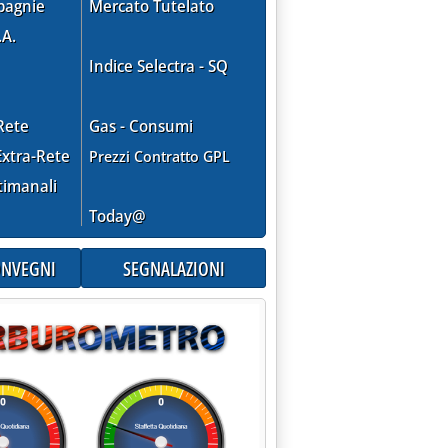
pagnie
Mercato Tutelato
.A.
Indice Selectra - SQ
Rete
Gas - Consumi
xtra-Rete
Prezzi Contratto GPL
timanali
Today@
CONVEGNI
SEGNALAZIONI