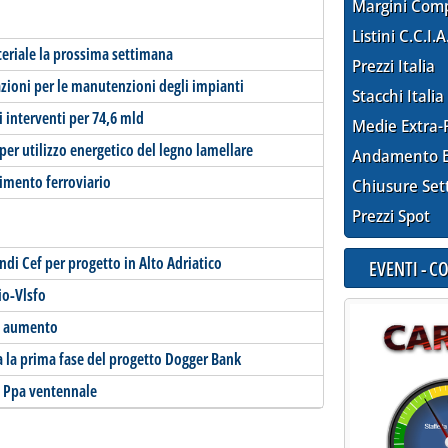
Margini Com
Listini C.C.I.A
teriale la prossima settimana
Prezzi Italia
cazioni per le manutenzioni degli impianti
Stacchi Italia
 interventi per 74,6 mld
Medie Extra-
er utilizzo energetico del legno lamellare
Andamento E
nimento ferroviario
Chiusure Set
Prezzi Spot
ondi Cef per progetto in Alto Adriatico
EVENTI - 
io-Vlsfo
ve aumento
 la prima fase del progetto Dogger Bank
n Ppa ventennale