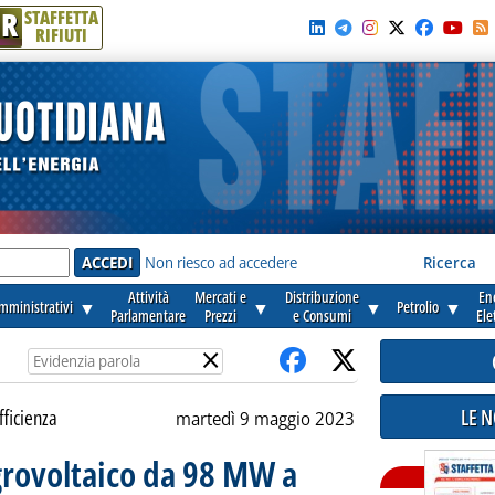
R
STAFFETTA
RIFIUTI
e'
Non riesco ad accedere
Ricerca
Attività
Mercati e
Distribuzione
En
amministrativi
▼
▼
▼
Petrolio
▼
Parlamentare
Prezzi
e Consumi
Ele
×
LE 
fficienza
martedì 9 maggio 2023
agrovoltaico da 98 MW a