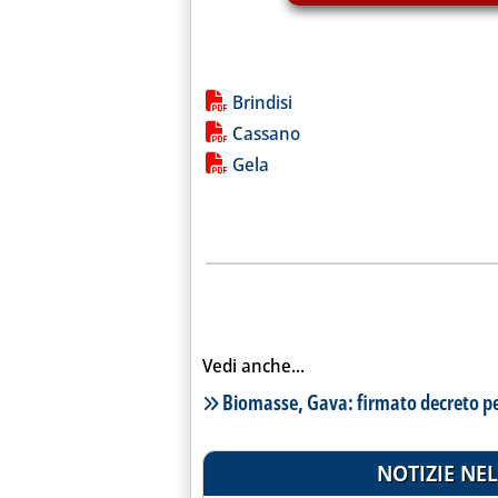
Lista allegati PDF alla notiz
Brindisi
Cassano
Gela
Vedi anche...
Lista notizie correlate
Biomasse, Gava: firmato decreto per
NOTIZIE NEL