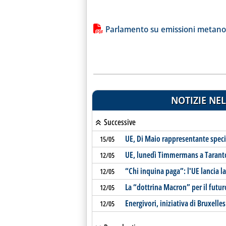
Lista allegati PDF alla notiz
Parlamento su emissioni metano
NOTIZIE NEL
Successive
UE, Di Maio rappresentante specia
15/05
UE, lunedì Timmermans a Tarant
12/05
“Chi inquina paga”: l'UE lancia l
12/05
La “dottrina Macron” per il futur
12/05
Energivori, iniziativa di Bruxell
12/05