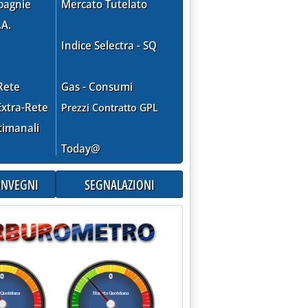
pagnie
Mercato Tutelato
.A.
Indice Selectra - SQ
Rete
Gas - Consumi
xtra-Rete
Prezzi Contratto GPL
timanali
Today@
CONVEGNI
SEGNALAZIONI