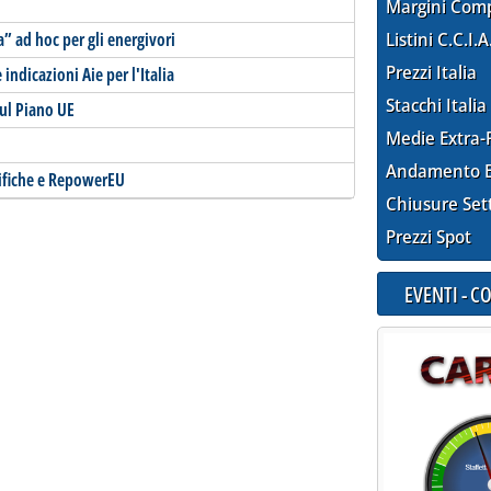
Margini Com
a” ad hoc per gli energivori
Listini C.C.I.A
Prezzi Italia
 indicazioni Aie per l'Italia
Stacchi Italia
ul Piano UE
Medie Extra-
Andamento E
difiche e RepowerEU
Chiusure Set
Prezzi Spot
EVENTI - 