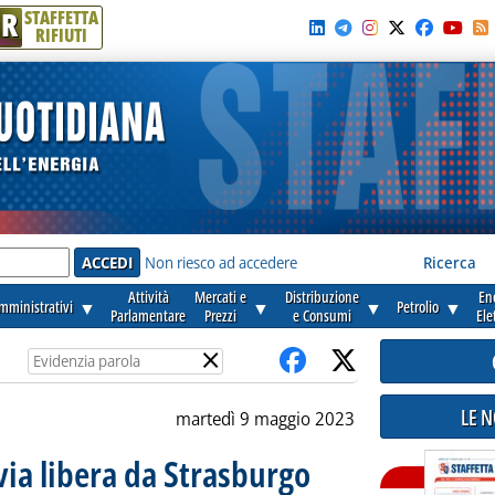
R
STAFFETTA
RIFIUTI
e'
Non riesco ad accedere
Ricerca
Attività
Mercati e
Distribuzione
En
amministrativi
▼
▼
▼
Petrolio
▼
Parlamentare
Prezzi
e Consumi
Ele
×
LE 
martedì 9 maggio 2023
via libera da Strasburgo