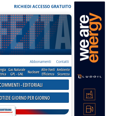
RICHIEDI ACCESSO GRATUITO
Abbonamenti
Contatti
ergia
Gas Naturale
Altre Fonti
Ambiente
Nucleare
ttrica
GPL - GNL
Efficienza
Sicurezza
COMMENTI - EDITORIALI
NOTIZIE GIORNO PER GIORNO