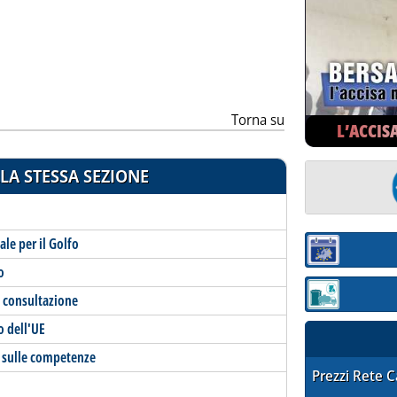
ia
Torna su
L’ACCIS
LA STESSA SEZIONE
le per il Golfo
Sezione:
o
a consultazione
Sezione: quotaz
o dell'UE
es sulle competenze
STAFFETTA PRE
Prezzi Rete 