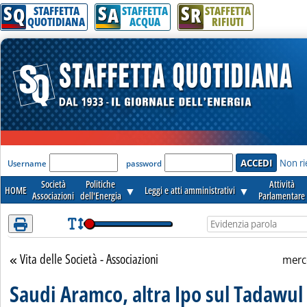
S
S
S
Attenzione! Esegui l'accesso per lèggere interamente la notizia.
Q
A
R
STAFFETTA
STAFFETTA
STAFFETTA
QUOTIDIANA
ACQUA
RIFIUTI
'Modulo Login per accedere'
Non ri
Username
password
Società
Politiche
Attività
HOME
▼
Leggi e atti amministrativi
▼
Associazioni
dell'Energia
Parlamentare
Vita delle Società - Associazioni
Torna alla sezione
merc
Saudi Aramco, altra Ipo sul Tadawul