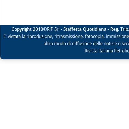
Copyright 2010
©RIP Srl -
Staffetta Quotidiana - Reg. Tri
E' vietata la riproduzione, ritrasmissione, fotocopia, immissione 
altro modo di diffusione delle notizie o ser
Rivista Italiana Petrol