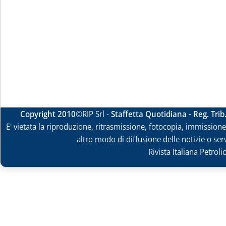
Copyright 2010
©RIP Srl -
Staffetta Quotidiana - Reg. Tri
E' vietata la riproduzione, ritrasmissione, fotocopia, immissione 
altro modo di diffusione delle notizie o ser
Rivista Italiana Petrol