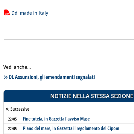
Lista allegati PDF alla notizia
Ddl made in Italy
Vedi anche...
Lista notizie correlate
DL Assunzioni, gli emendamenti segnalati
NOTIZIE NELLA STESSA SEZIONE
Successive
Fine tutela, in Gazzetta l'avviso Mase
22/05
Piano del mare, in Gazzetta il regolamento del Cipom
22/05