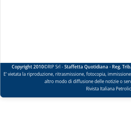
Copyright 2010
©RIP Srl -
Staffetta Quotidiana - Reg. Tri
E' vietata la riproduzione, ritrasmissione, fotocopia, immissione 
altro modo di diffusione delle notizie o ser
Rivista Italiana Petrol