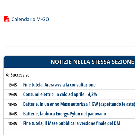
Lista allegati PDF alla notizia
Calendario M-GO
NOTIZIE NELLA STESSA SEZIONE
Successive
Fine tutela, Arera avvia la consultazione
19/05
Consumi elettrici in calo ad aprile: -4,3%
19/05
Batterie, in un anno Mase autorizza 1 GW (aspettando le aste
18/05
Batterie, fabbrica Energy-Pylon nel padovano
18/05
Fine tutela, il Mase pubblica la versione finale del DM
18/05