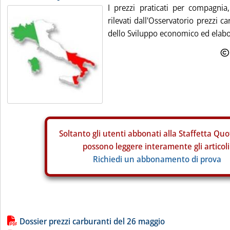
I prezzi praticati per compagnia
rilevati dall'Osservatorio prezzi c
dello Sviluppo economico ed elabora
Soltanto gli
utenti abbonati alla Staffetta Quo
possono leggere interamente gli articoli
Richiedi un abbonamento di prova
Lista allegati PDF alla notizia
Dossier prezzi carburanti del 26 maggio