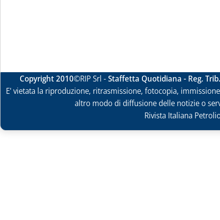
Copyright 2010
©RIP Srl -
Staffetta Quotidiana - Reg. Tri
E' vietata la riproduzione, ritrasmissione, fotocopia, immissione 
altro modo di diffusione delle notizie o ser
Rivista Italiana Petrol