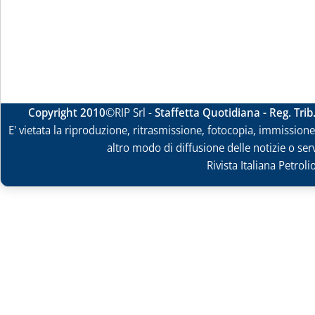
Copyright 2010
©RIP Srl -
Staffetta Quotidiana - Reg. Tri
E' vietata la riproduzione, ritrasmissione, fotocopia, immissione 
altro modo di diffusione delle notizie o ser
Rivista Italiana Petrol