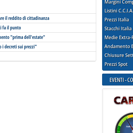
Margini Com
Listini C.C.I.A
re il reddito di cittadinanza
Prezzi Italia
i fa il punto
Stacchi Italia
mento "prima dell'estate"
Medie Extra-
Andamento E
 i decreti sui prezzi"
Chiusure Set
Prezzi Spot
EVENTI - 