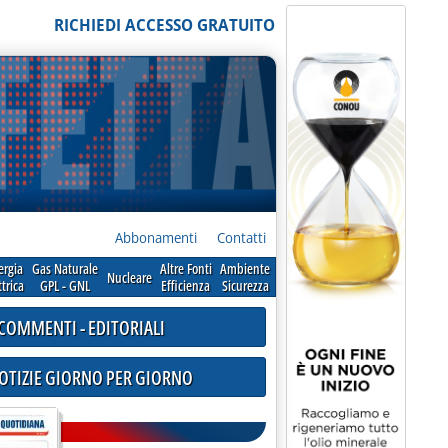
RICHIEDI ACCESSO GRATUITO
Abbonamenti
Contatti
ergia
Gas Naturale
Altre Fonti
Ambiente
Nucleare
ttrica
GPL - GNL
Efficienza
Sicurezza
COMMENTI - EDITORIALI
NOTIZIE GIORNO PER GIORNO