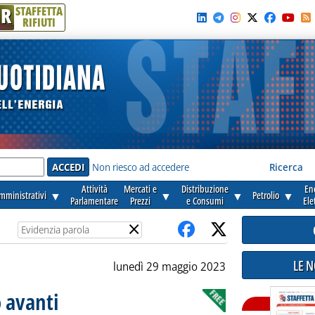
R
STAFFETTA
RIFIUTI
e'
Non riesco ad accedere
Ricerca
Attività
Mercati e
Distribuzione
En
amministrativi
▼
▼
▼
Petrolio
▼
Parlamentare
Prezzi
e Consumi
Ele
×
LE 
lunedì 29 maggio 2023
o avanti