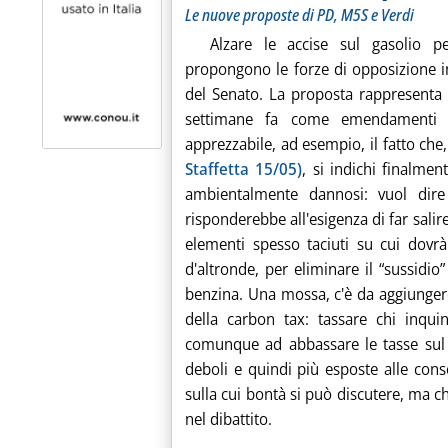
Le nuove proposte di PD, M5S e Verdi
Alzare le accise sul gasolio pe
propongono le forze di opposizione i
del Senato. La proposta rappresenta 
settimane fa come emendamenti
apprezzabile, ad esempio, il fatto ch
Staffetta 15/05)
, si indichi finalmen
ambientalmente dannosi: vuol dire
risponderebbe all'esigenza di far salire
elementi spesso taciuti su cui dovrà
d'altronde, per eliminare il “sussidio
benzina. Una mossa, c'è da aggiungere
della carbon tax: tassare chi inquin
comunque ad abbassare le tasse sul l
deboli e quindi più esposte alle conse
sulla cui bontà si può discutere, ma c
nel dibattito.