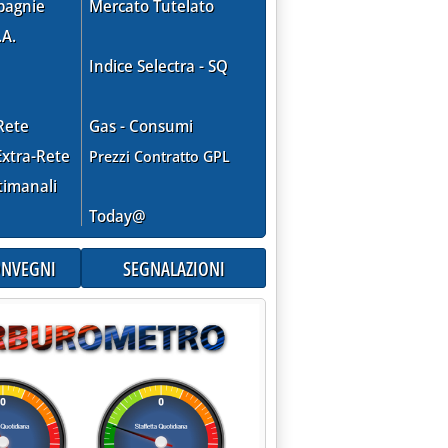
pagnie
Mercato Tutelato
.A.
Indice Selectra - SQ
Rete
Gas - Consumi
xtra-Rete
Prezzi Contratto GPL
timanali
Today@
CONVEGNI
SEGNALAZIONI