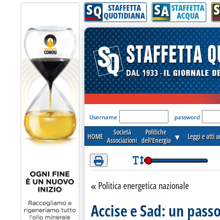
S
S
S
Q
A
STAFFETTA
STAFFETTA
QUOTIDIANA
ACQUA
'Modulo Login per acceder
Username
password
Società
Politiche
HOME
▼
Leggi e atti 
Associazioni
dell'Energia
Politica energetica nazionale
Torna alla sezione
Accise e Sad: un pass