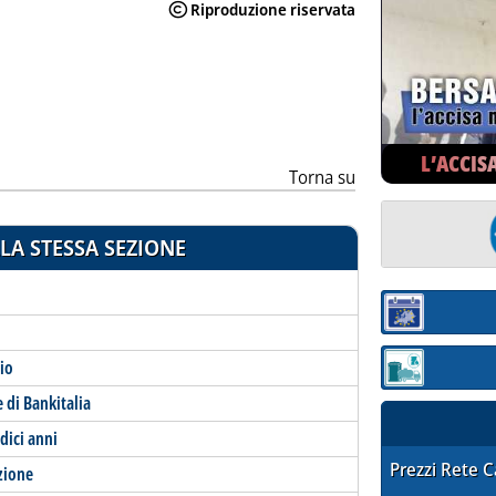
L’ACCIS
Torna su
LA STESSA SEZIONE
Sezione:
hio
Sezione: quotaz
e di Bankitalia
dici anni
STAFFETTA PRE
Prezzi Rete 
azione