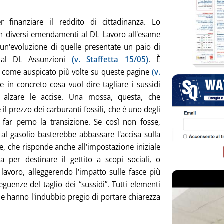
r finanziare il reddito di cittadinanza. Lo
n diversi emendamenti al DL Lavoro all'esame
un'evoluzione di quelle presentate un paio di
 al DL Assunzioni
(v. Staffetta 15/05)
. È
e, come auspicato più volte su queste pagine
(v.
te in concreto cosa vuol dire tagliare i sussidi
 alzare le accise. Una mossa, questa, che
 il prezzo dei carburanti fossili, che è uno degli
 far perno la transizione. Se così non fosse,
” al gasolio basterebbe abbassare l'accisa sulla
, che risponde anche all'impostazione iniziale
a per destinare il gettito a scopi sociali, o
avoro, alleggerendo l'impatto sulle fasce più
guenze del taglio dei “sussidi”. Tutti elementi
he hanno l'indubbio pregio di portare chiarezza