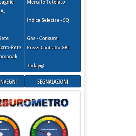
pagnie
Mercato Tutelato
.A.
Indice Selectra - SQ
Rete
Gas - Consumi
xtra-Rete
Prezzi Contratto GPL
timanali
Today@
CONVEGNI
SEGNALAZIONI