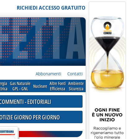
RICHIEDI ACCESSO GRATUITO
Abbonamenti
Contatti
ergia
Gas Naturale
Altre Fonti
Ambiente
Nucleare
ttrica
GPL - GNL
Efficienza
Sicurezza
COMMENTI - EDITORIALI
NOTIZIE GIORNO PER GIORNO