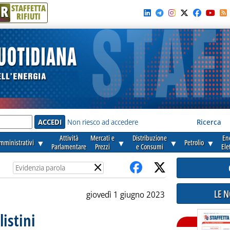
R
STAFFETTA
RIFIUTI
e'
Non riesco ad accedere
Ricerca
Attività
Mercati e
Distribuzione
En
amministrativi
▼
▼
▼
Petrolio
▼
Parlamentare
Prezzi
e Consumi
Ele
×
LE 
giovedì 1 giugno 2023
listini