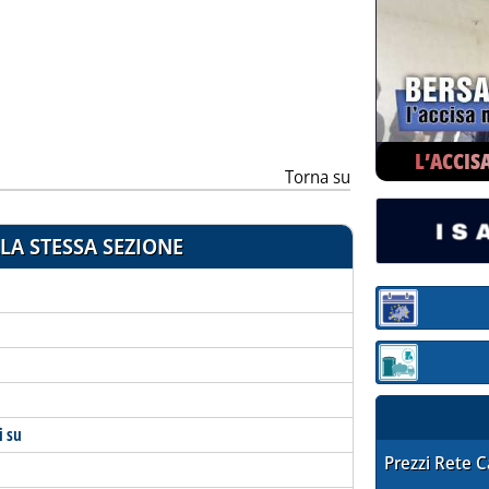
ia
L’ACCIS
Torna su
LA STESSA SEZIONE
Sezione:
Sezione: quotaz
i su
STAFFETTA PRE
Prezzi Rete 