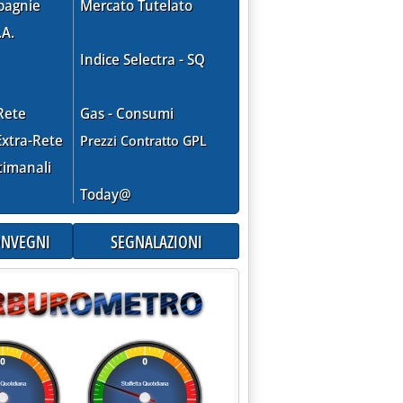
pagnie
Mercato Tutelato
.A.
Indice Selectra - SQ
Rete
Gas - Consumi
xtra-Rete
Prezzi Contratto GPL
timanali
Today@
CONVEGNI
SEGNALAZIONI