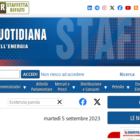
R
STAFFETTA
RIFIUTI
e'
Non riesco ad accedere
Ricerca
Attività
Mercati e
Distribuzione
En
amministrativi
▼
▼
▼
Petrolio
▼
Parlamentare
Prezzi
e Consumi
Ele
×
LE 
martedì 5 settembre 2023