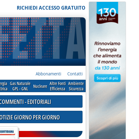
RICHIEDI ACCESSO GRATUITO
Abbonamenti
Contatti
ergia
Gas Naturale
Altre Fonti
Ambiente
Nucleare
ttrica
GPL - GNL
Efficienza
Sicurezza
COMMENTI - EDITORIALI
NOTIZIE GIORNO PER GIORNO