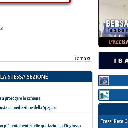
ia
23
L’ACCIS
Torna su
LA STESSA SEZIONE
Sezione:
Sezione: quotaz
ia a prorogare lo schema
posta di mediazione della Spagna
STAFFETTA PRE
Prezzi Rete 
ono più lentamente delle quotazioni all'ingrosso