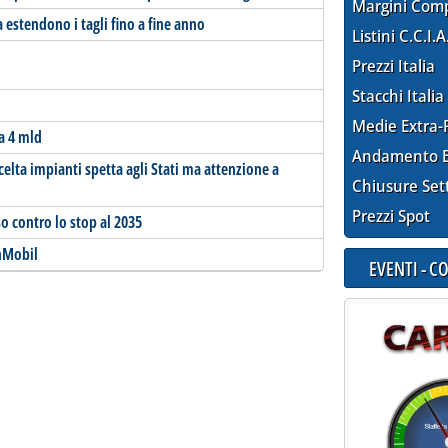
Margini Com
 estendono i tagli fino a fine anno
Listini C.C.I.A
Prezzi Italia
Stacchi Italia
Medie Extra-
da 4 mld
Andamento E
celta impianti spetta agli Stati ma attenzione a
Chiusure Set
Prezzi Spot
so contro lo stop al 2035
nMobil
EVENTI - 