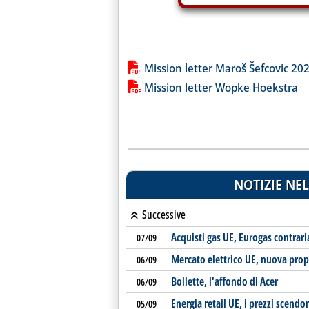
Lista allegati PDF alla notiz
Mission letter Maroš Šefcovic 20
Mission letter Wopke Hoekstra
NOTIZIE NEL
Successive
Acquisti gas UE, Eurogas contrar
07/09
Mercato elettrico UE, nuova pro
06/09
Bollette, l'affondo di Acer
06/09
Energia retail UE, i prezzi scend
05/09