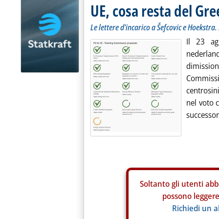
UE, cosa resta del G
Le lettere d'incarico a Šefcovic e Hoekstra. 
Il 23 ag
nederlan
dimissi
Commissi
centrosin
nel voto c
successor
Soltanto gli
utenti abb
possono leggere 
Richiedi un 