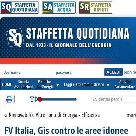
S
S
S
Attenzione! Esegui l'accesso per lèggere interamente la notizia.
Q
A
R
STAFFETTA
STAFFETTA
STAFFETTA
QUOTIDIANA
ACQUA
RIFIUTI
'Modulo Login per accedere'
Non ri
Username
password
Società
Politiche
Attività
HOME
▼
Leggi e atti amministrativi
▼
Associazioni
dell'Energia
Parlamentare
Rinnovabili e Altre Fonti di Energia - Efficienza
Torna alla sezione
mart
FV Italia, Gis contro le aree idonee