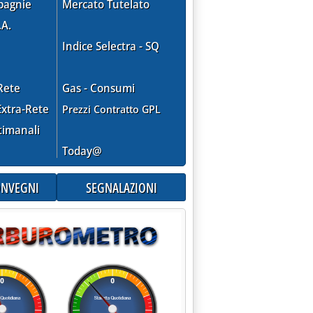
pagnie
Mercato Tutelato
.A.
Indice Selectra - SQ
Rete
Gas - Consumi
xtra-Rete
Prezzi Contratto GPL
timanali
Today@
CONVEGNI
SEGNALAZIONI