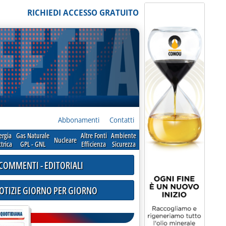
RICHIEDI ACCESSO GRATUITO
Abbonamenti
Contatti
ergia
Gas Naturale
Altre Fonti
Ambiente
Nucleare
ttrica
GPL - GNL
Efficienza
Sicurezza
COMMENTI - EDITORIALI
NOTIZIE GIORNO PER GIORNO