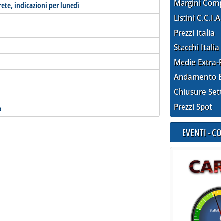
Margini Com
rete, indicazioni per lunedì
Listini C.C.I.A
Prezzi Italia
Stacchi Italia
Medie Extra-
Andamento E
Chiusure Set
Prezzi Spot
o
EVENTI - 