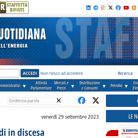
R
STAFFETTA
RIFIUTI
e'
Non riesco ad accedere
Ricerca
Attività
Mercati e
Distribuzione
En
amministrativi
▼
▼
▼
Petrolio
▼
Parlamentare
Prezzi
e Consumi
Ele
×
LE 
venerdì 29 settembre 2023
di in discesa