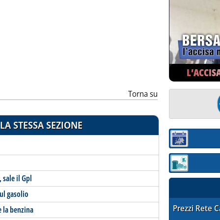
ia
L’ACCIS
Torna su
LA STESSA SEZIONE
Sezione:
Sezione: quotaz
 sale il Gpl
ul gasolio
STAFFETTA PRE
Prezzi Rete 
e la benzina