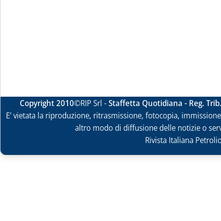
Copyright 2010
©RIP Srl -
Staffetta Quotidiana - Reg. Tri
E' vietata la riproduzione, ritrasmissione, fotocopia, immissione 
altro modo di diffusione delle notizie o ser
Rivista Italiana Petrol