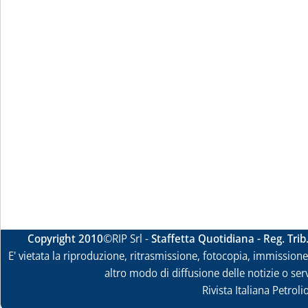
Copyright 2010
©RIP Srl -
Staffetta Quotidiana - Reg. Tri
E' vietata la riproduzione, ritrasmissione, fotocopia, immissione 
altro modo di diffusione delle notizie o ser
Rivista Italiana Petrol