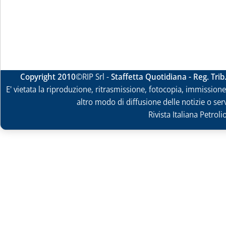
Copyright 2010
©RIP Srl -
Staffetta Quotidiana - Reg. Tri
E' vietata la riproduzione, ritrasmissione, fotocopia, immissione 
altro modo di diffusione delle notizie o ser
Rivista Italiana Petrol