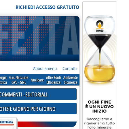
RICHIEDI ACCESSO GRATUITO
Abbonamenti
Contatti
ergia
Gas Naturale
Altre Fonti
Ambiente
Nucleare
ttrica
GPL - GNL
Efficienza
Sicurezza
COMMENTI - EDITORIALI
NOTIZIE GIORNO PER GIORNO