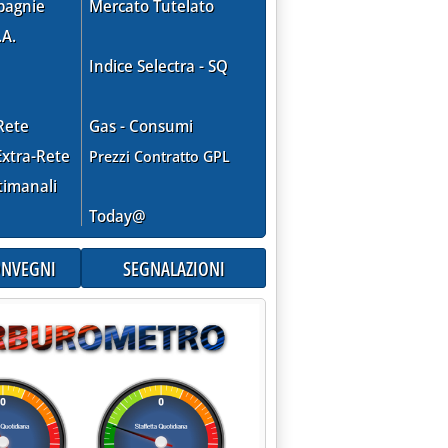
pagnie
Mercato Tutelato
.A.
Indice Selectra - SQ
Rete
Gas - Consumi
xtra-Rete
Prezzi Contratto GPL
timanali
Today@
CONVEGNI
SEGNALAZIONI