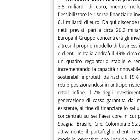
3,5 miliardi di euro, mentre nelle
flessibilizzare le risorse finanziarie 
6,1 miliardi di euro. Da qui discende
netti previsti pari a circa 26,2 mili
Europa il Gruppo concentrerà gli inve
altresì il proprio modello di business
e clienti. In Italia andraà il 49% circa
un quadro regolatorio stabile e remu
incrementando la capacità rinnovabil
sostenibili e protetti da rischi. Il 1
reti e posizionandosi in anticipo rispe
retail. Infine, il 7% degli investim
generazione di cassa garantita dal m
esistente, al fine di finanziare lo svi
concentrati su sei Paesi core in cui p
Spagna, Brasile, Cile, Colombia e Stat
attivamente il portafoglio clienti m
modello operativo che include beni e