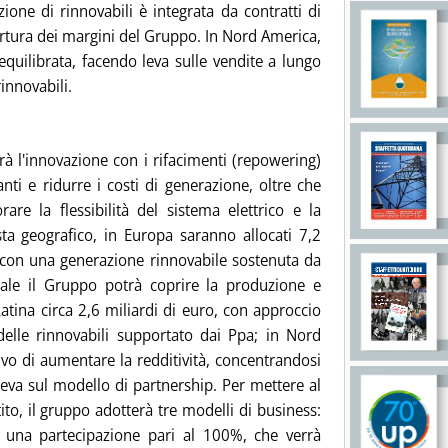
ione di rinnovabili è integrata da contratti di
ertura dei margini del Gruppo. In Nord America,
quilibrata, facendo leva sulle vendite a lungo
innovabili.
arà l'innovazione con i rifacimenti (repowering)
nti e ridurre i costi di generazione, oltre che
are la flessibilità del sistema elettrico e la
sta geografico, in Europa saranno allocati 7,2
i, con una generazione rinnovabile sostenuta da
uale il Gruppo potrà coprire la produzione e
Latina circa 2,6 miliardi di euro, con approccio
 delle rinnovabili supportato dai Ppa; in Nord
tivo di aumentare la redditività, concentrandosi
leva sul modello di partnership. Per mettere al
tito, il gruppo adotterà tre modelli di business:
 una partecipazione pari al 100%, che verrà