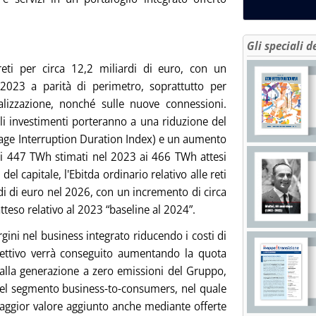
Gli speciali d
 reti per circa 12,2 miliardi di euro, con un
023 a parità di perimetro, soprattutto per
italizzazione, nonché sulle nuove connessioni.
gli investimenti porteranno a una riduzione del
erage Interruption Duration Index) e un aumento
(dai 447 TWh stimati nel 2023 ai 466 TWh attesi
el capitale, l'Ebitda ordinario relativo alle reti
di di euro nel 2026, con un incremento di circa
atteso relativo al 2023 “baseline al 2024”.
gini nel business integrato riducendo i costi di
iettivo verrà conseguito aumentando la quota
dalla generazione a zero emissioni del Gruppo,
el segmento business-to-consumers, nel quale
 maggior valore aggiunto anche mediante offerte