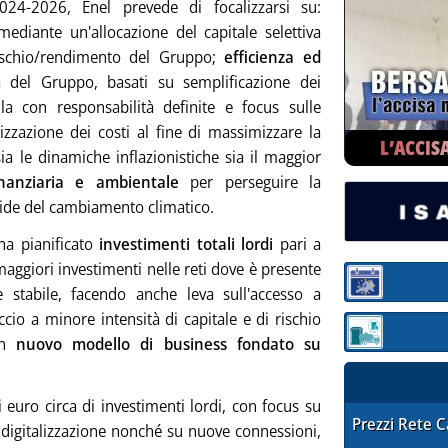
2024-2026, Enel prevede di focalizzarsi su:
ediante un'allocazione del capitale selettiva
 rischio/rendimento del Gruppo;
efficienza ed
tà del Gruppo, basati su semplificazione dei
la con responsabilità definite e focus sulle
izzazione dei costi al fine di massimizzare la
L’ACCIS
a le dinamiche inflazionistiche sia il maggior
finanziaria e ambientale
per perseguire la
sfide del cambiamento climatico.
ha pianificato
investimenti totali lordi
pari a
maggiori investimenti nelle reti dove è presente
Sezione:
 stabile, facendo anche leva sull'accesso a
io a minore intensità di capitale e di rischio
Sezione: quotaz
 un
nuovo modello di business fondato su
i euro circa di investimenti lordi, con focus su
STAFFETTA PRE
Prezzi Rete 
e digitalizzazione nonché su nuove connessioni,