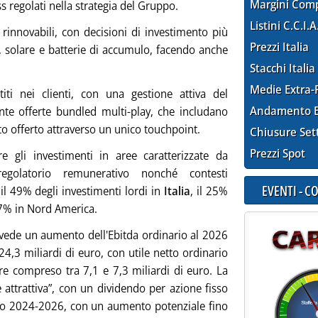
Margini Com
s regolati nella strategia del Gruppo.
Listini C.C.I.A
 rinnovabili, con decisioni di investimento più
Prezzi Italia
, solare e batterie di accumulo, facendo anche
Stacchi Italia
Medie Extra-
titi nei clienti, con una gestione attiva del
Andamento E
nte offerte bundled multi-play, che includano
ato offerto attraverso un unico touchpoint.
Chiusure Set
Prezzi Spot
e gli investimenti in aree caratterizzate da
regolatorio remunerativo nonché contesti
EVENTI - 
 il 49% degli investimenti lordi in
Italia
, il 25%
l 7% in Nord America.
evede un aumento dell'Ebitda ordinario al 2026
4,3 miliardi di euro, con utile netto ordinario
e compreso tra 7,1 e 7,3 miliardi di euro. La
e attrattiva”, con un dividendo per azione fisso
do 2024-2026, con un aumento potenziale fino