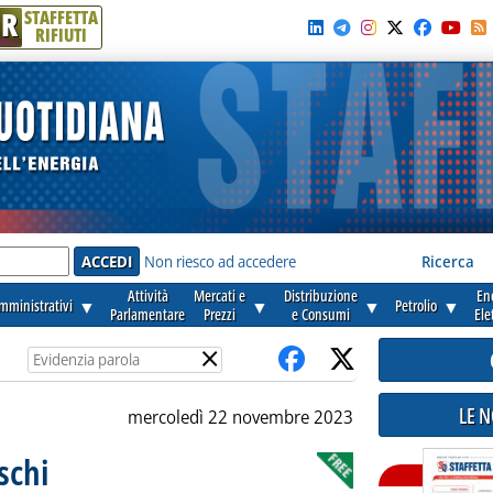
R
STAFFETTA
RIFIUTI
e'
Non riesco ad accedere
Ricerca
Attività
Mercati e
Distribuzione
En
amministrativi
▼
▼
▼
Petrolio
▼
Parlamentare
Prezzi
e Consumi
Ele
×
LE 
mercoledì 22 novembre 2023
schi