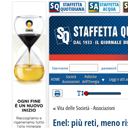
S
S
S
Q
A
STAFFETTA
STAFFETTA
QUOTIDIANA
ACQUA
'Modulo Login per acceder
Username
password
Società
Politiche
HOME
▼
Leggi e atti 
Associazioni
dell'Energia
Vita delle Società - Associazioni
Torna alla sezione
Enel: più reti, meno ri