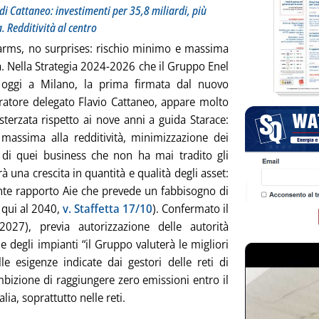
i Cattaneo: investimenti per 35,8 miliardi, più
a. Redditività al centro
arms, no surprises: rischio minimo e massima
tà. Nella Strategia 2024-2026 che il Gruppo Enel
 oggi a Milano, la prima firmata dal nuovo
atore delegato Flavio Cattaneo, appare molto
 sterzata rispetto ai nove anni a guida Starace:
e massima alla redditività, minimizzazione dei
o di quei business che non ha mai tradito gli
 una crescita in quantità e qualità degli asset:
cente rapporto Aie che prevede un fabbisogno di
 qui al 2040,
v. Staffetta 17/10
). Confermato il
027), previa autorizzazione delle autorità
 degli impianti “il Gruppo valuterà le migliori
lle esigenze indicate dai gestori delle reti di
mbizione di raggiungere zero emissioni entro il
ia, soprattutto nelle reti.