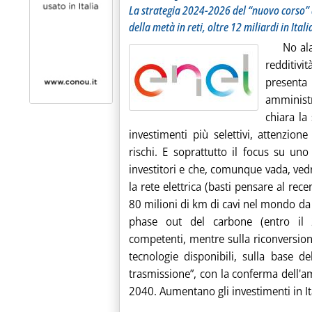
La strategia 2024-2026 del “nuovo corso” d
della metà in reti, oltre 12 miliardi in Itali
No al
redditivi
presenta
amministr
chiara la
investimenti più selettivi, attenzion
rischi. E soprattutto il focus su un
investitori e che, comunque vada, vedrà
la rete elettrica (basti pensare al re
80 milioni di km di cavi nel mondo da
phase out del carbone (entro il 2
competenti, mentre sulla riconversione
tecnologie disponibili, sulla base de
trasmissione”, con la conferma dell'a
2040. Aumentano gli investimenti in Ital