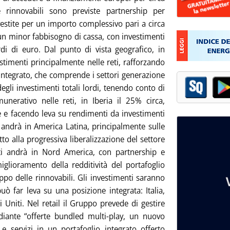
 rinnovabili sono previste partnership per
investite per un importo complessivo pari a circa
 un minor fabbisogno di cassa, con investimenti
ardi di euro. Dal punto di vista geografico, in
stimenti principalmente nelle reti, rafforzando
 integrato, che comprende i settori generazione
 degli investimenti totali lordi, tenendo conto di
nerativo nelle reti, in Iberia il 25% circa,
e e facendo leva su rendimenti da investimenti
9% andrà in America Latina, principalmente sulle
tto alla progressiva liberalizzazione del settore
enti andrà in Nord America, con partnership e
iglioramento della redditività del portafoglio
luppo delle rinnovabili. Gli investimenti saranno
uò far leva su una posizione integrata: Italia,
i Uniti. Nel retail il Gruppo prevede di gestire
ediante “offerte bundled multi-play, un nuovo
 servizi in un portafoglio integrato offerto