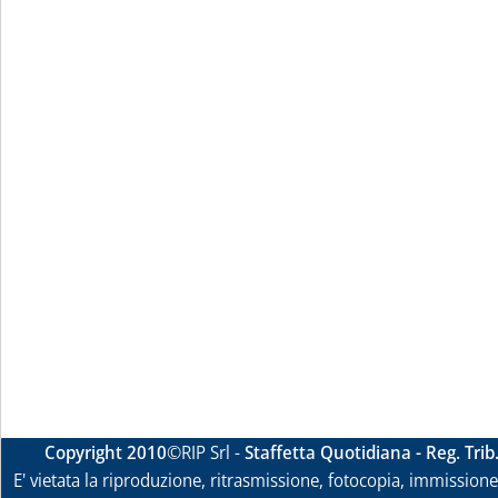
Copyright 2010
©RIP Srl -
Staffetta Quotidiana - Reg. Tri
E' vietata la riproduzione, ritrasmissione, fotocopia, immissione 