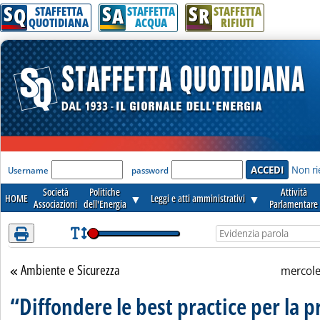
S
S
S
Attenzione! Esegui l'accesso per lèggere interamente la notizia.
Q
A
R
STAFFETTA
STAFFETTA
STAFFETTA
QUOTIDIANA
ACQUA
RIFIUTI
'Modulo Login per accedere'
Non ri
Username
password
Società
Politiche
Attività
HOME
▼
Leggi e atti amministrativi
▼
Associazioni
dell'Energia
Parlamentare
Ambiente e Sicurezza
Torna alla sezione
mercol
“Diffondere le best practice per la 