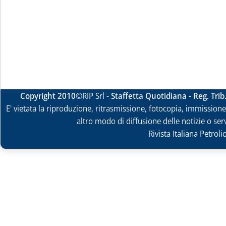
Copyright 2010
©RIP Srl -
Staffetta Quotidiana - Reg. Tri
E' vietata la riproduzione, ritrasmissione, fotocopia, immissione 
altro modo di diffusione delle notizie o ser
Rivista Italiana Petrol