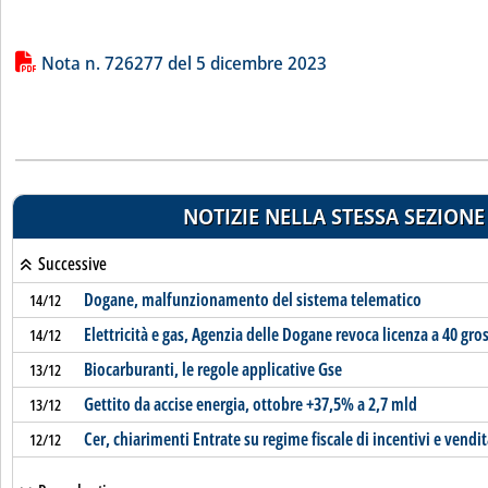
Lista allegati PDF alla notizia
Nota n. 726277 del 5 dicembre 2023
NOTIZIE NELLA STESSA SEZIONE
Successive
Dogane, malfunzionamento del sistema telematico
14/12
Elettricità e gas, Agenzia delle Dogane revoca licenza a 40 gros
14/12
Biocarburanti, le regole applicative Gse
13/12
Gettito da accise energia, ottobre +37,5% a 2,7 mld
13/12
Cer, chiarimenti Entrate su regime fiscale di incentivi e vendi
12/12