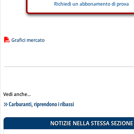
Richiedi un abbonamento di prova
Lista allegati PDF alla notizia
Grafici mercato
Vedi anche...
Lista notizie correlate
Carburanti, riprendono i ribassi
NOTIZIE NELLA STESSA SEZIONE