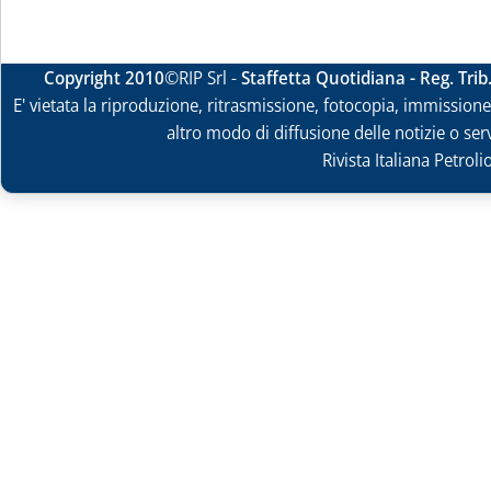
Copyright 2010
©RIP Srl -
Staffetta Quotidiana - Reg. Tri
E' vietata la riproduzione, ritrasmissione, fotocopia, immissione 
altro modo di diffusione delle notizie o ser
Rivista Italiana Petrol