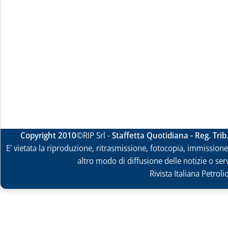
Copyright 2010
©RIP Srl -
Staffetta Quotidiana - Reg. Tri
E' vietata la riproduzione, ritrasmissione, fotocopia, immissione 
altro modo di diffusione delle notizie o ser
Rivista Italiana Petrol