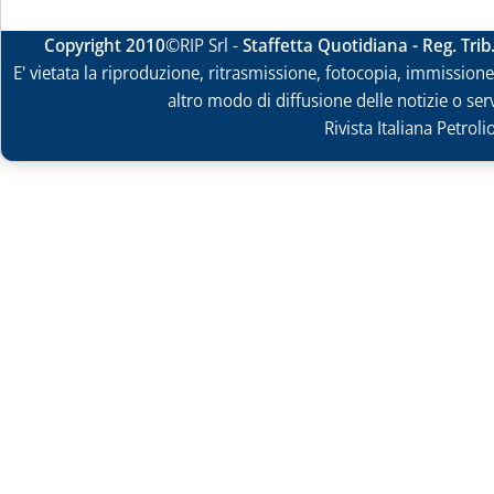
Copyright 2010
©RIP Srl -
Staffetta Quotidiana - Reg. Tri
E' vietata la riproduzione, ritrasmissione, fotocopia, immissione 
altro modo di diffusione delle notizie o ser
Rivista Italiana Petrol