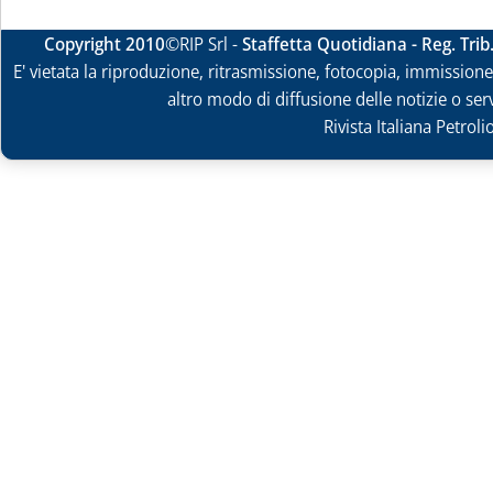
Copyright 2010
©RIP Srl -
Staffetta Quotidiana - Reg. Tri
E' vietata la riproduzione, ritrasmissione, fotocopia, immissione 
altro modo di diffusione delle notizie o ser
Rivista Italiana Petrol